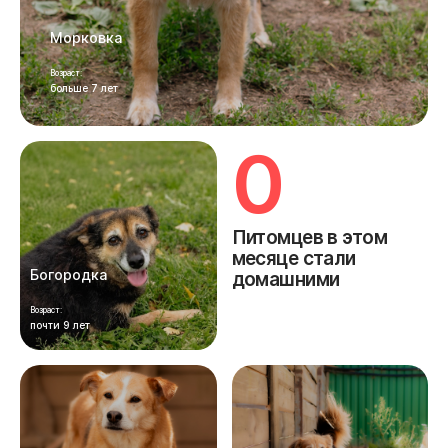
Морковка
Возраст:
больше 7 лет
0
Питомцев в этом
месяце стали
Богородка
домашними
Возраст:
почти 9 лет