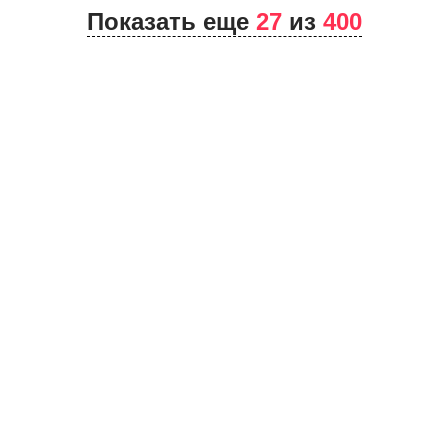
Показать еще
27
из
400