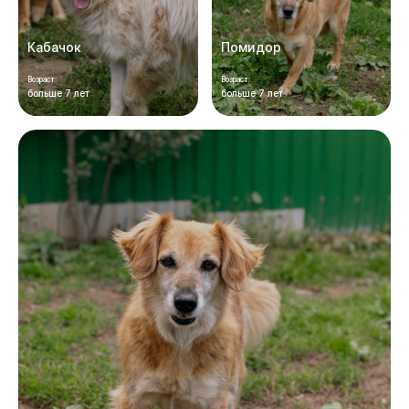
Кабачок
Помидор
Возраст:
Возраст:
больше 7 лет
больше 7 лет