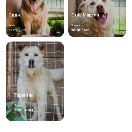
Эдди
Стив Мартин
Возраст:
Возраст:
почти 7 лет
почти 7 лет
Гарантин
Возраст:
почти 11 лет