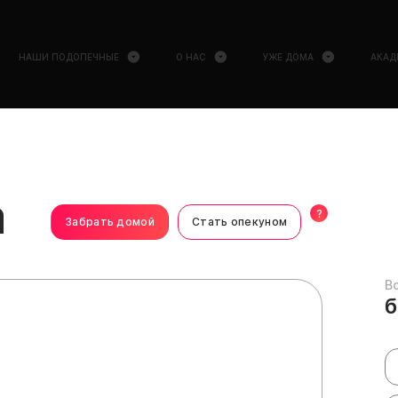
НАШИ ПОДОПЕЧНЫЕ
О НАС
УЖЕ ДОМА
АКАД
а
?
Забрать домой
Стать опекуном
В
б