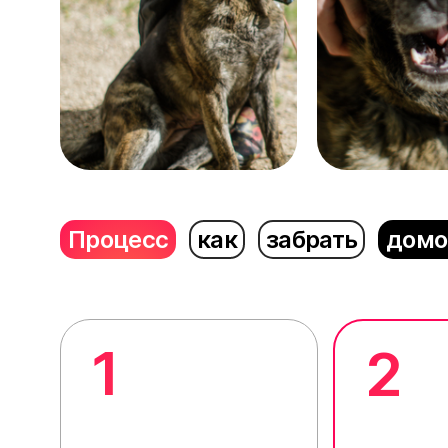
Процесс
как
забрать
домо
1
2