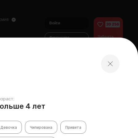
ЕМИЯ
Войти
30 256
Забрать
Финансово
питомца
помочь
питомцам
домой
озраст:
ольше 4 лет
Девочка
Чипирована
Привита