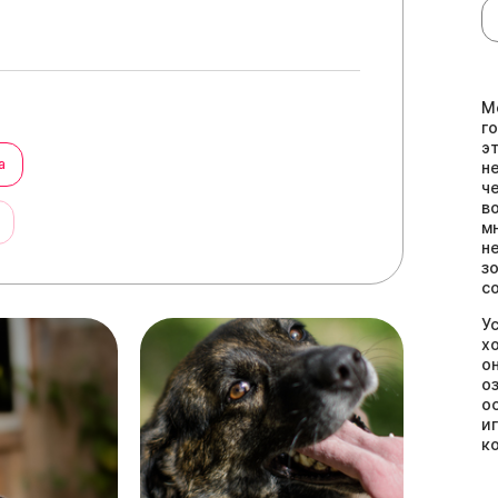
М
г
э
а
н
ч
в
ы
м
н
з
с
У
х
о
о
о
и
к
з
б