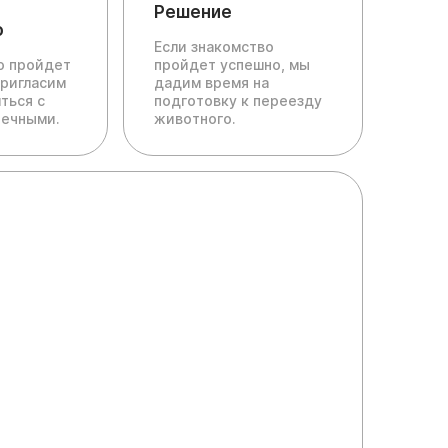
Решение
о
Если знакомство
ю пройдет
пройдет успешно, мы
пригласим
дадим время на
ться с
подготовку к переезду
печными.
животного.