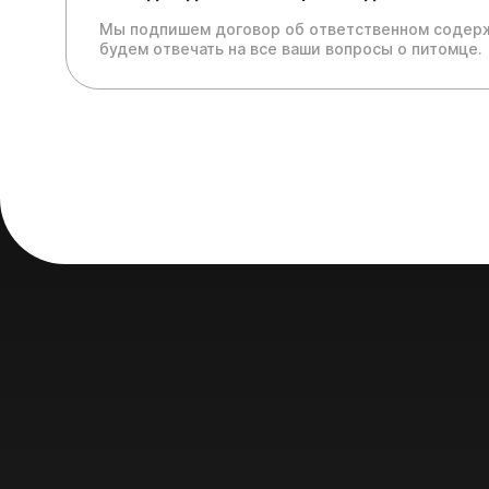
Мы подпишем договор об ответственном содерж
будем отвечать на все ваши вопросы о питомце.