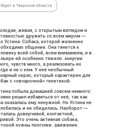
Ждёт в Тверской области
олодая, живая, с открытым взглядом и
отовностью дружить со всем миром —
то Устина. Собака, которой жизненно
еобходимо общение. Она тянется к
еловеку всей собой, всем вниманием, и в
ольере ей особенно тяжело: энергии
ного, чувств много, а реализовать их
егде и не с кем. У неё необычный
онарный окрас, который характерен для
обак с «овчарочной» генетикой.
стина побыла домашней совсем немного:
озяин решил избавиться от неё, так как
на оказалась ему ненужной. Но Устина не
злобилась и не обиделась. Наоборот —
сталась доверчивой, контактной,
гривой. Это очень активная собака,
оторой нужны прогулки, движение,
анятия и живой человек рядом. Она
ыстро включается в игру, радуется