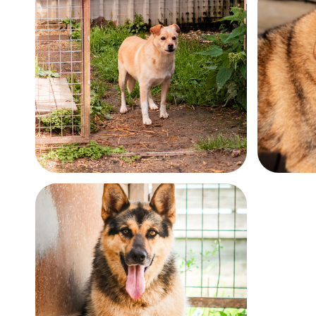
Возраст:
Возраст:
почти 8 лет
больше 1
Возраст:
почти 7 лет