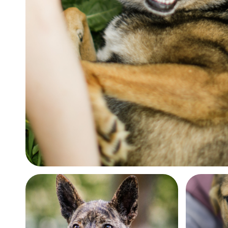
Возраст:
больше 5 лет
Забрать
Помочь