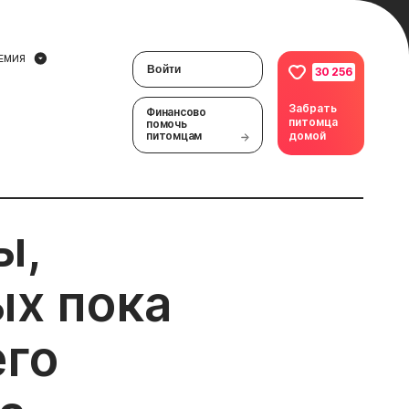
ЕМИЯ
Войти
30 256
Забрать
Финансово
питомца
помочь
питомцам
домой
ы,
ых пока
его