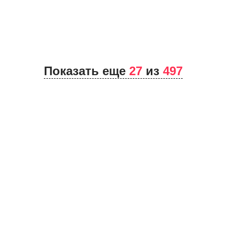
Показать еще
27
из
497