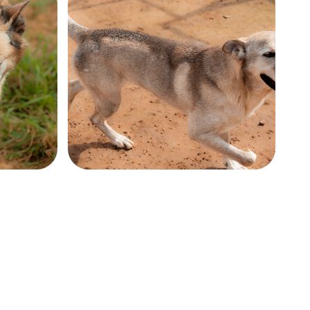
Возраст:
почти 7 лет