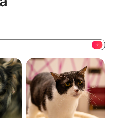
а
Возраст:
около 14 лет