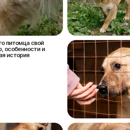
Возраст:
больше 7 лет
го питомца свой
, особенности и
ая история
Возраст:
почти 9 лет