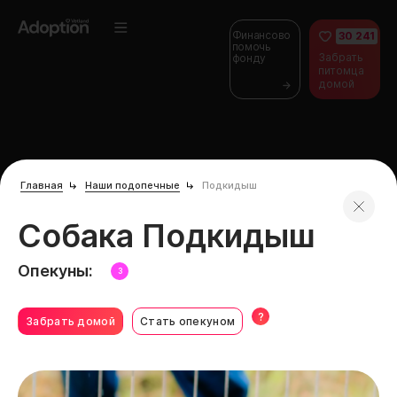
Финансово
30 241
помочь
Забрать
фонду
питомца
домой
Главная
Наши подопечные
Подкидыш
Собака Подкидыш
Опекуны:
З
?
Забрать домой
Стать опекуном