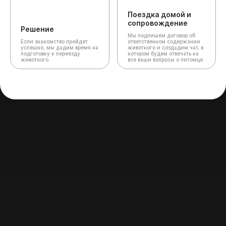
Поездка домой и
сопровождение
Решение
Мы подпишем договор об
Если знакомство пройдет
ответственном содержании
успешно, мы дадим время на
животного и создадим чат,
в
подготовку к переезду
котором будем отвечать на
животного.
все ваши вопросы о питомце.