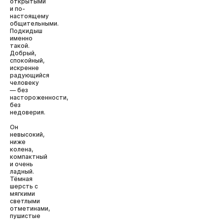
открытыми
и по-
настоящему
общительными.
Подкидыш
именно
такой.
Добрый,
спокойный,
искренне
радующийся
человеку
— без
настороженности,
без
недоверия.
Он
невысокий,
ниже
колена,
компактный
и очень
ладный.
Тёмная
шерсть с
мягкими
светлыми
отметинами,
пушистые