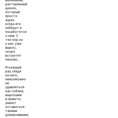
маленький,
растерянный
щенок,
который
просто
ждал,
когда его
заберут и
позаботятся
о нём. С
тех пор он
у нас: уже
вырос,
скоро
встретит
пенсию...
И каждый
раз, глядя
на него,
невозможно
не
удивляться:
как собаки,
выросшие
в приюте,
умеют
оставаться
такими
доверчивыми,