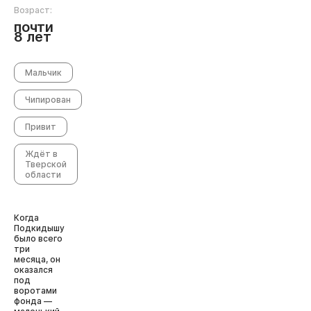
Возраст:
почти
8 лет
Мальчик
Чипирован
Привит
Ждёт в
Тверской
области
Когда
Подкидышу
было всего
три
месяца, он
оказался
под
воротами
фонда —