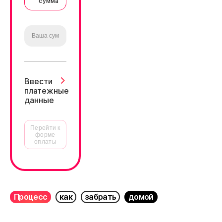
сумма
Ввести
платежные
данные
Перейти к
форме
оплаты
Процесс
как
забрать
домой