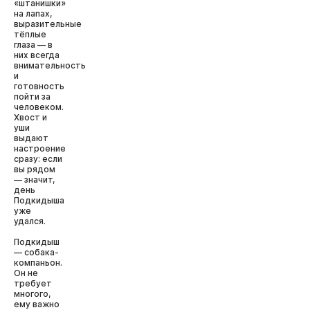
«штанишки»
на лапах,
выразительные
тёплые
глаза — в
них всегда
внимательность
и
готовность
пойти за
человеком.
Хвост и
уши
выдают
настроение
сразу: если
вы рядом
— значит,
день
Подкидыша
уже
удался.
Подкидыш
— собака-
компаньон.
Он не
требует
многого,
ему важно