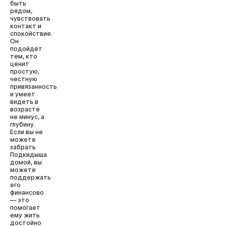
быть
рядом,
чувствовать
контакт и
спокойствие.
Он
подойдёт
тем, кто
ценит
простую,
честную
привязанность
и умеет
видеть в
возрасте
не минус, а
глубину.
Если вы не
можете
забрать
Подкидыша
домой, вы
можете
поддержать
его
финансово
— это
помогает
ему жить
достойно