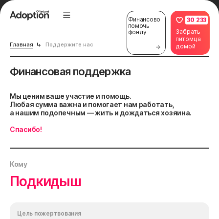
Финансово
30 233
помочь
Забрать
фонду
питомца
Главная
Поддержите нас
домой
Финансовая поддержка
Мы ценим ваше участие и помощь.
Любая сумма важна и помогает нам работать,
а нашим подопечным — жить и дождаться хозяина.
Спасибо!
Кому
Подкидыш
Цель пожертвования