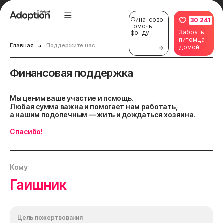
Финансово
30 241
помочь
Забрать
фонду
питомца
Главная
Поддержите нас
домой
Финансовая поддержка
Мы ценим ваше участие и помощь.
Любая сумма важна и помогает нам работать,
а нашим подопечным — жить и дождаться хозяина.
Спасибо!
Кому
Гаишник
Цель пожертвования