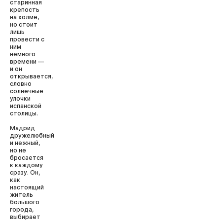
старинная
крепость
на холме,
но стоит
лишь
провести с
ним
немного
времени —
и он
открывается,
словно
солнечные
улочки
испанской
столицы.
Мадрид
дружелюбный
и нежный,
но не
бросается
к каждому
сразу. Он,
как
настоящий
житель
большого
города,
выбирает