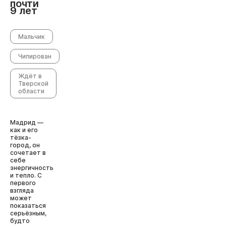
почти
9 лет
Мальчик
Чипирован
Ждёт в
Тверской
области
Мадрид —
как и его
тёзка-
город, он
сочетает в
себе
энергичность
и тепло. С
первого
взгляда
может
показаться
серьёзным,
будто