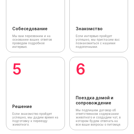
Собеседование
Знакомство
Мы вам перезвоним и на
Если интервью пройдет
основании ваших ответов
успешно, мы пригласим вас
проведем подробное
познакомиться с нашими
интервью.
подопечными.
5
6
Поездка домой и
сопровождение
Решение
Мы подпишем договор об
Если знакомство пройдет
ответственном содержании
успешно, мы дадим время на
животного и создадим чат,
в
подготовку к переезду
котором будем отвечать на
животного.
все ваши вопросы о питомце.