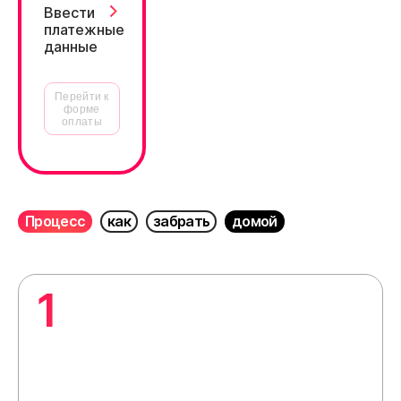
Ввести
платежные
данные
Перейти к
форме
оплаты
Процесс
как
забрать
домой
1