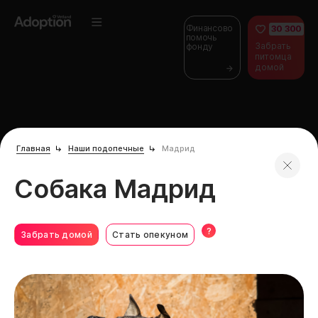
Финансово
30 300
помочь
Забрать
фонду
питомца
домой
Главная
Наши подопечные
Мадрид
Собака Мадрид
?
Забрать домой
Стать опекуном