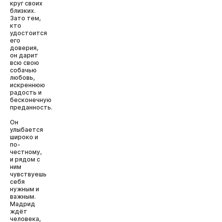
круг своих
близких.
Зато тем,
кто
удостоится
его
доверия,
он дарит
всю свою
собачью
любовь,
искреннюю
радость и
бесконечную
преданность.
Он
улыбается
широко и
по-
честному,
и рядом с
ним
чувствуешь
себя
нужным и
важным.
Мадрид
ждёт
человека,