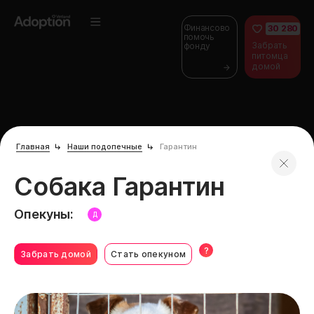
Финансово
30 280
помочь
Забрать
фонду
питомца
домой
Главная
Наши подопечные
Гарантин
Собака Гарантин
Опекуны:
Д
?
Забрать домой
Стать опекуном