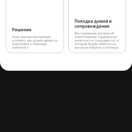
Поездка домой и
сопровождение
Решение
Мы подпишем договор об
Если знакомство пройдет
ответственном содержании
успешно, мы дадим время на
животного и создадим чат,
в
подготовку к переезду
котором будем отвечать на
животного.
все ваши вопросы о питомце.