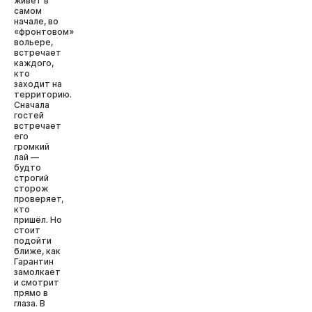
живёт в
самом
начале, во
«фронтовом»
вольере,
встречает
каждого,
кто
заходит на
территорию.
Сначала
гостей
встречает
его
громкий
лай —
будто
строгий
сторож
проверяет,
кто
пришёл. Но
стоит
подойти
ближе, как
Гарантин
замолкает
и смотрит
прямо в
глаза. В