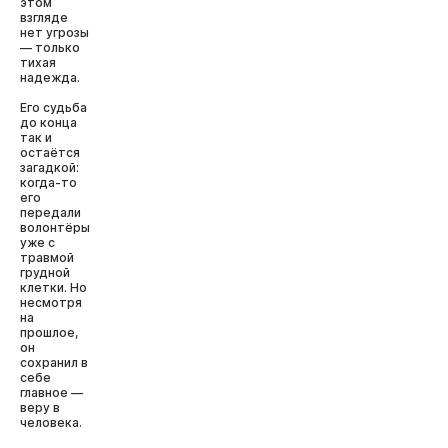
этом
взгляде
нет угрозы
— только
тихая
надежда.
Его судьба
до конца
так и
остаётся
загадкой:
когда-то
его
передали
волонтёры
уже с
травмой
грудной
клетки. Но
несмотря
на
прошлое,
он
сохранил в
себе
главное —
веру в
человека.