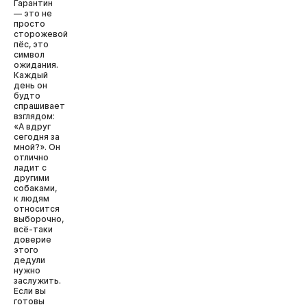
Гарантин
— это не
просто
сторожевой
пёс, это
символ
ожидания.
Каждый
день он
будто
спрашивает
взглядом:
«А вдруг
сегодня за
мной?». Он
отлично
ладит с
другими
собаками,
к людям
относится
выборочно,
всё-таки
доверие
этого
дедули
нужно
заслужить.
Если вы
готовы