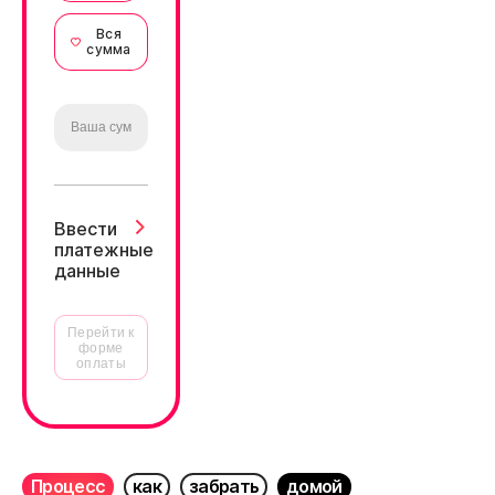
Вся
сумма
Ввести
платежные
данные
Перейти к
форме
оплаты
Процесс
как
забрать
домой