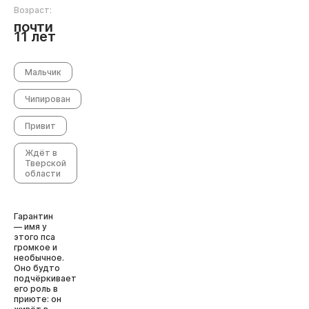
Возраст:
почти
11 лет
Мальчик
Чипирован
Привит
Ждёт в
Тверской
области
Гарантин
— имя у
этого пса
громкое и
необычное.
Оно будто
подчёркивает
его роль в
приюте: он