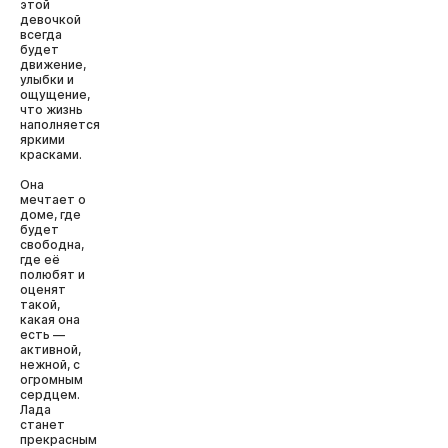
этой
девочкой
всегда
будет
движение,
улыбки и
ощущение,
что жизнь
наполняется
яркими
красками.
Она
мечтает о
доме, где
будет
свободна,
где её
полюбят и
оценят
такой,
какая она
есть —
активной,
нежной, с
огромным
сердцем.
Лада
станет
прекрасным