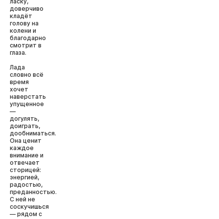
ласку,
доверчиво
кладёт
голову на
колени и
благодарно
смотрит в
глаза.
Лада
словно всё
время
хочет
наверстать
упущенное
—
догулять,
доиграть,
дообниматься.
Она ценит
каждое
внимание и
отвечает
сторицей:
энергией,
радостью,
преданностью.
С ней не
соскучишься
— рядом с