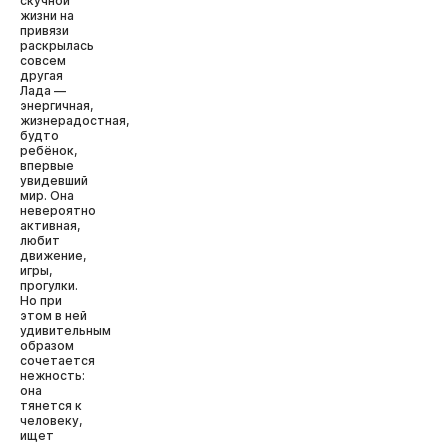
скучной
жизни на
привязи
раскрылась
совсем
другая
Лада —
энергичная,
жизнерадостная,
будто
ребёнок,
впервые
увидевший
мир. Она
невероятно
активная,
любит
движение,
игры,
прогулки.
Но при
этом в ней
удивительным
образом
сочетается
нежность:
она
тянется к
человеку,
ищет