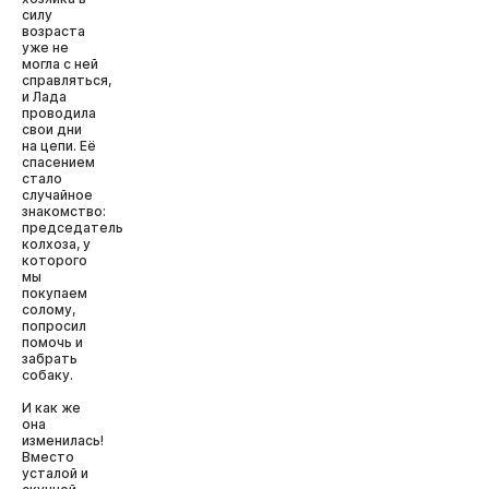
силу
возраста
уже не
могла с ней
справляться,
и Лада
проводила
свои дни
на цепи. Её
спасением
стало
случайное
знакомство:
председатель
колхоза, у
которого
мы
покупаем
солому,
попросил
помочь и
забрать
собаку.
И как же
она
изменилась!
Вместо
усталой и