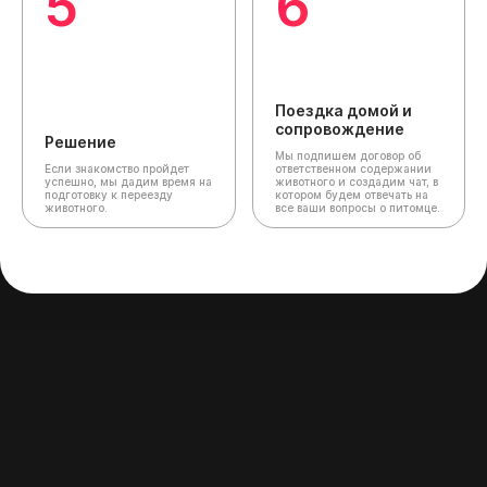
5
6
Поездка домой и
сопровождение
Решение
Мы подпишем договор об
Если знакомство пройдет
ответственном содержании
успешно, мы дадим время на
животного и создадим чат,
в
подготовку к переезду
котором будем отвечать на
животного.
все ваши вопросы о питомце.