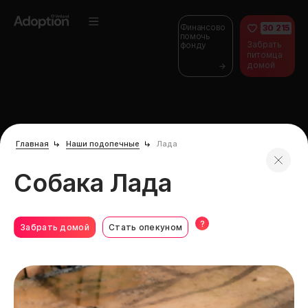
Финансово
30 215
помочь
Забрать
фонду
питомца
домой
Главная
Наши подопечные
Лада
Собака Лада
?
Забрать домой
Стать опекуном