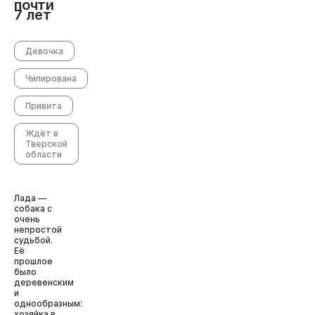
почти
7 лет
Девочка
Чипирована
Привита
Ждёт в
Тверской
области
Лада —
собака с
очень
непростой
судьбой.
Её
прошлое
было
деревенским
и
однообразным:
хозяйка в