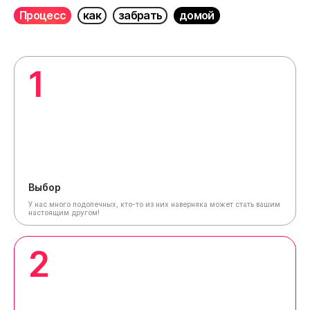
Процесс
как
забрать
домой
1
Выбор
У нас много подопечных, кто-то из них наверняка может стать вашим
настоящим другом!
2