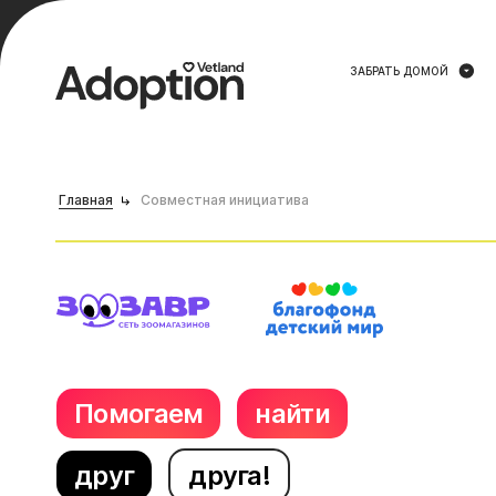
ЗАБРАТЬ ДОМОЙ
Главная
Совместная инициатива
Помогаем
найти
друг
друга!