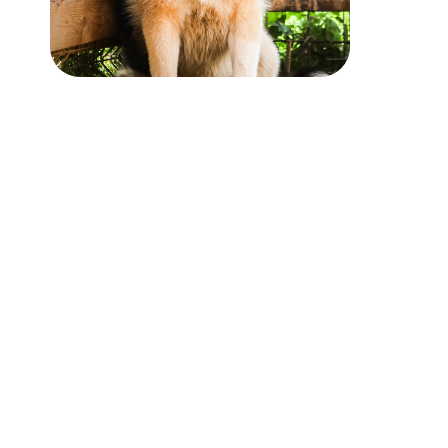
Забрать
Помочь