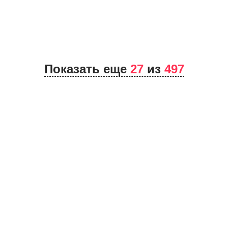
Показать еще
27
из
497