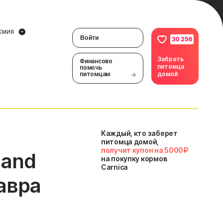
ЕМИЯ
Войти
30 256
Забрать
Финансово
питомца
помочь
питомцам
домой
Каждый, кто заберет
питомца домой,
получит купон на 5000₽
land
на покупку кормов
Carnica
авра