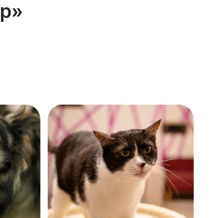
ир»
Возраст:
около 14 лет