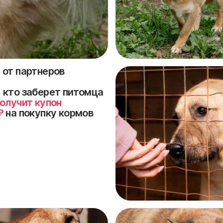
Возраст:
больше 7 лет
 от партнеров
 кто заберет питомца
олучит купон
₽
на покупку кормов
Возраст:
почти 9 лет