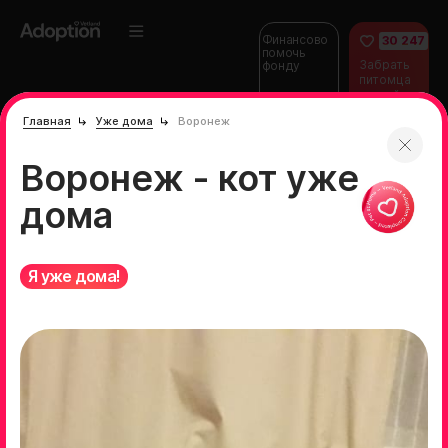
Финансово
30 247
помочь
Забрать
фонду
питомца
домой
Главная
Уже дома
Воронеж
Воронеж - кот уже
дома
Я уже дома!