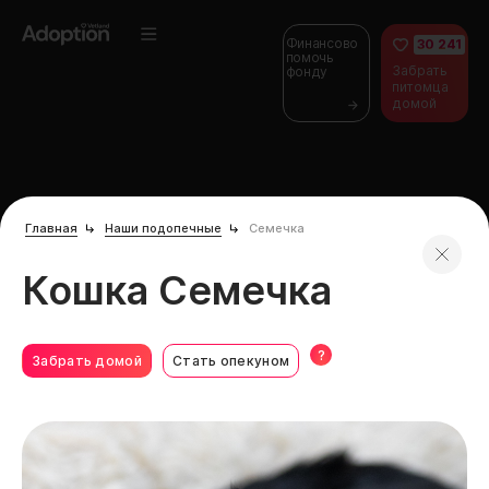
Финансово
30 241
помочь
Забрать
фонду
питомца
домой
Главная
Наши подопечные
Семечка
Кошка Семечка
?
Забрать домой
Стать опекуном