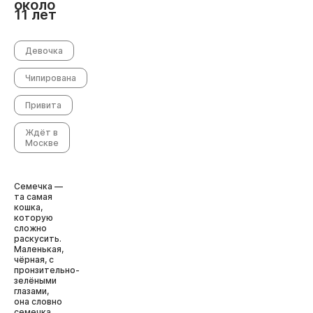
около
11 лет
Девочка
Чипирована
Привита
Ждёт в
Москве
Семечка —
та самая
кошка,
которую
сложно
раскусить.
Маленькая,
чёрная, с
пронзительно-
зелёными
глазами,
она словно
семечка