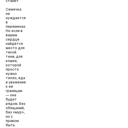
станет.
Семечка
не
нуждается
в
переменах.
Но если в
вашем
сердце
найдётся
место для
тихой
тени, для
кошки,
которой
просто
нужно
тепло, еда
и уважение
к её
границам
— она
будет
рядом. Без
обещаний,
без «мур»,
но с
правом
быть.