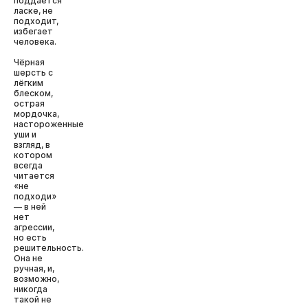
поддаётся
ласке, не
подходит,
избегает
человека.
Чёрная
шерсть с
лёгким
блеском,
острая
мордочка,
настороженные
уши и
взгляд, в
котором
всегда
читается
«не
подходи»
— в ней
нет
агрессии,
но есть
решительность.
Она не
ручная, и,
возможно,
никогда
такой не