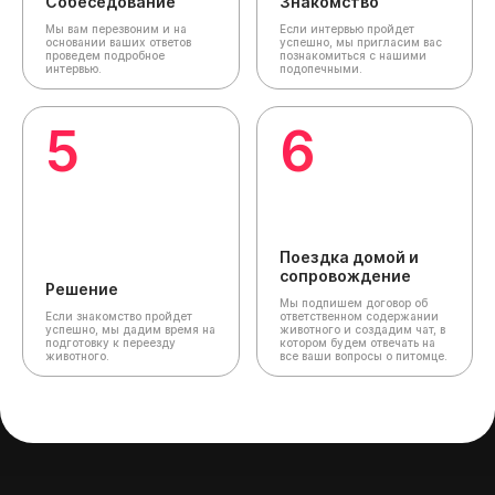
Собеседование
Знакомство
Мы вам перезвоним и на
Если интервью пройдет
основании ваших ответов
успешно, мы пригласим вас
проведем подробное
познакомиться с нашими
интервью.
подопечными.
5
6
Поездка домой и
сопровождение
Решение
Мы подпишем договор об
Если знакомство пройдет
ответственном содержании
успешно, мы дадим время на
животного и создадим чат,
в
подготовку к переезду
котором будем отвечать на
животного.
все ваши вопросы о питомце.