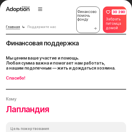
Финансово
30 280
помочь
Забрать
фонду
питомца
Главная
Поддержите нас
домой
Финансовая поддержка
Мы ценим ваше участие и помощь.
Любая сумма важна и помогает нам работать,
а нашим подопечным — жить и дождаться хозяина.
Спасибо!
Кому
Лапландия
Цель пожертвования