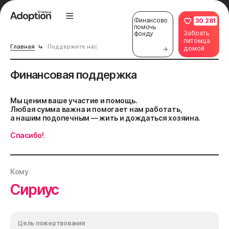
Финансово
30 281
помочь
Забрать
фонду
питомца
Главная
Поддержите нас
домой
Финансовая поддержка
Мы ценим ваше участие и помощь.
Любая сумма важна и помогает нам работать,
а нашим подопечным — жить и дождаться хозяина.
Спасибо!
Кому
Сириус
Цель пожертвования