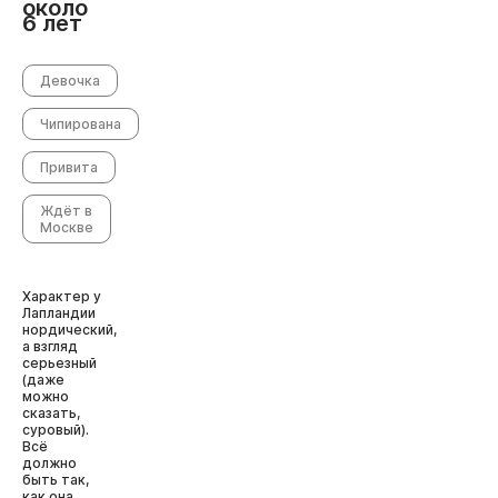
около
6 лет
Девочка
Чипирована
Привита
Ждёт в
Москве
Характер у
Лапландии
нордический,
а взгляд
серьезный
(даже
можно
сказать,
суровый).
Всё
должно
быть так,
как она