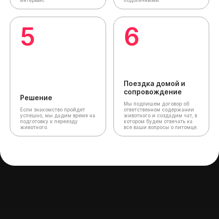
интервью.
подопечными.
5
6
Поездка домой и
сопровождение
Решение
Мы подпишем договор об
Если знакомство пройдет
ответственном содержании
успешно, мы дадим время на
животного и создадим чат,
в
подготовку к переезду
котором будем отвечать на
животного.
все ваши вопросы о питомце.