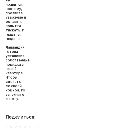
не
нравится,
поэтому,
проявите
уважение и
оставьте
попытки
тискать. И
гладьте,
гладьте!
Лапландия
готова
установить
собственные
порядки в
вашей
квартире.
Чтобы
сделать
ее своей
кошкой, то
заполните
анкету.
Поделиться: