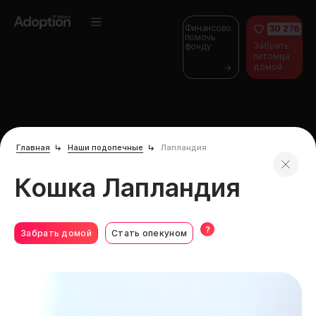
Финансово
30 276
помочь
Забрать
фонду
питомца
домой
Главная
Наши подопечные
Лапландия
Кошка Лапландия
?
Забрать домой
Стать опекуном