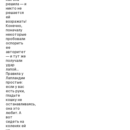
решила — и
никто не
решается
ей
возражать!
Конечно,
поначалу
некоторые
пробовали
оспорить
ее
авторитет
— и тут же
получали
удар
лапой...
Правила у
Лапландии
простые:
если у вас
есть руки,
гладьте
кошку не
останавливаясь,
она это
любит. А
вот
сидеть на
коленях ей