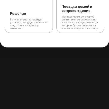
Поездка домой и
сопровождение
Решение
Мы подпишем договор об
Если знакомство пройдет
ответственном содержании
успешно, мы дадим время на
животного и создадим чат,
в
подготовку к переезду
котором будем отвечать на
животного.
все ваши вопросы о питомце.