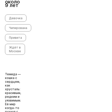
около
9 лет
Девочка
Чипирована
Привита
Ждёт в
Москве
Темида —
кошка с
сердцем,
как
хрусталь:
красивым,
редким и
уязвимым.
Её мир
когда-то
рухнул с