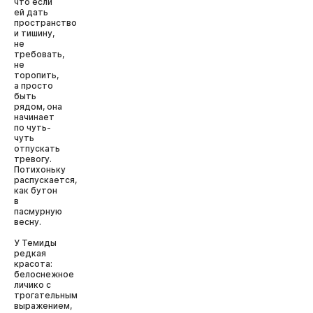
что если
ей дать
пространство
и тишину,
не
требовать,
не
торопить,
а просто
быть
рядом, она
начинает
по чуть-
чуть
отпускать
тревогу.
Потихоньку
распускается,
как бутон
в
пасмурную
весну.
У Темиды
редкая
красота:
белоснежное
личико с
трогательным
выражением,