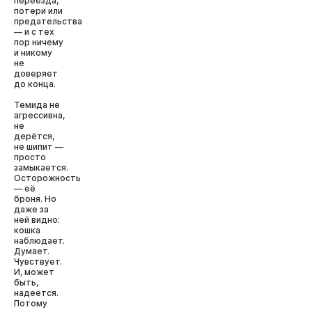
переезда,
потери или
предательства
— и с тех
пор ничему
и никому
не
доверяет
до конца.
Темида не
агрессивна,
не
дерётся,
не шипит —
просто
замыкается.
Осторожность
— её
броня. Но
даже за
ней видно:
кошка
наблюдает.
Думает.
Чувствует.
И, может
быть,
надеется.
Потому