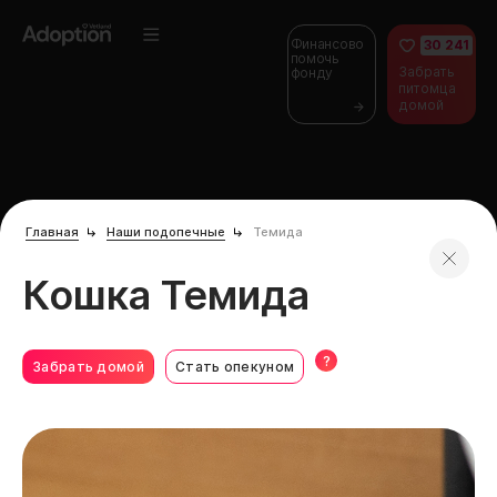
Финансово
30 241
помочь
Забрать
фонду
питомца
домой
Главная
Наши подопечные
Темида
Кошка Темида
?
Забрать домой
Стать опекуном