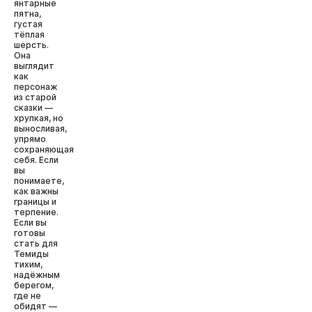
янтарные
пятна,
густая
тёплая
шерсть.
Она
выглядит
как
персонаж
из старой
сказки —
хрупкая, но
выносливая,
упрямо
сохраняющая
себя. Если
вы
понимаете,
как важны
границы и
терпение.
Если вы
готовы
стать для
Темиды
тихим,
надёжным
берегом,
где не
обидят —