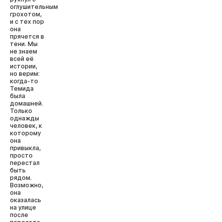
оглушительным
грохотом,
и с тех пор
она
прячется в
тени. Мы
не знаем
всей её
истории,
но верим:
когда-то
Темида
была
домашней.
Только
однажды
человек, к
которому
она
привыкла,
просто
перестал
быть
рядом.
Возможно,
она
оказалась
на улице
после