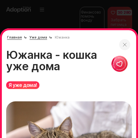
Финансово
30 280
помочь
Забрать
фонду
питомца
домой
Главная
Уже дома
Южанка
Южанка - кошка
уже дома
Я уже дома!