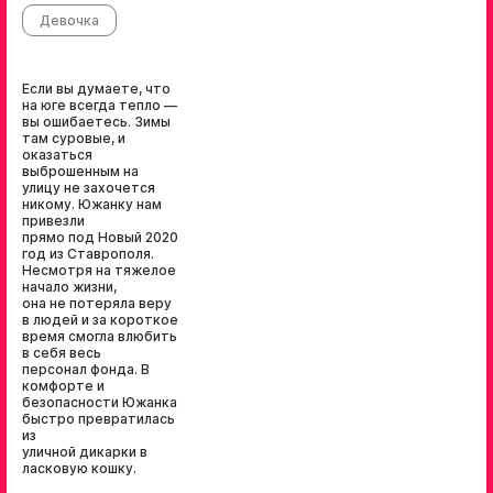
Девочка
Если вы думаете, что
на юге всегда тепло —
вы ошибаетесь. Зимы
там суровые, и
оказаться
выброшенным на
улицу не захочется
никому. Южанку нам
привезли
прямо под Новый 2020
год из Ставрополя.
Несмотря на тяжелое
начало жизни,
она не потеряла веру
в людей и за короткое
время смогла влюбить
в себя весь
персонал фонда. В
комфорте и
безопасности Южанка
быстро превратилась
из
уличной дикарки в
ласковую кошку.