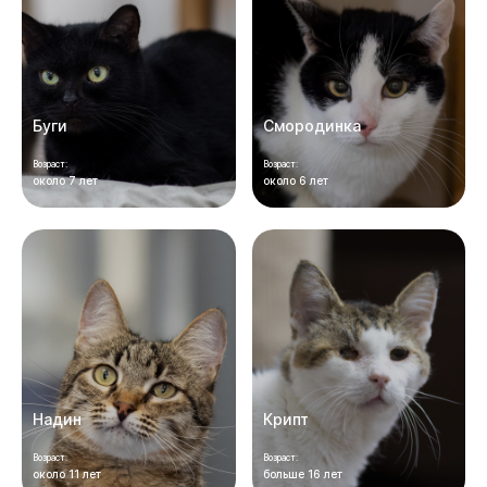
Буги
Смородинка
Возраст:
Возраст:
около 7 лет
около 6 лет
Надин
Крипт
Возраст:
Возраст:
около 11 лет
больше 16 лет