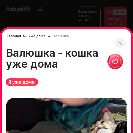
Финансово
30 241
помочь
Забрать
фонду
питомца
домой
Главная
Уже дома
Валюшка
Валюшка - кошка
уже дома
Я уже дома!