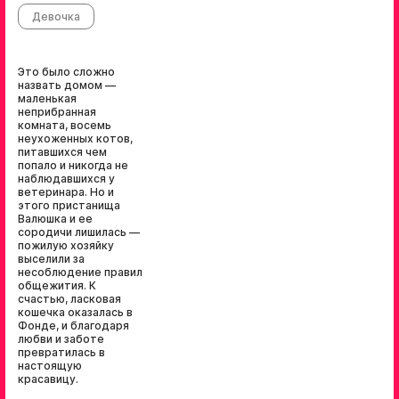
Девочка
Это было сложно
назвать домом —
маленькая
неприбранная
комната, восемь
неухоженных котов,
питавшихся чем
попало и никогда не
наблюдавшихся у
ветеринара. Но и
этого пристанища
Валюшка и ее
сородичи лишилась —
пожилую хозяйку
выселили за
несоблюдение правил
общежития. К
счастью, ласковая
кошечка оказалась в
Фонде, и благодаря
любви и заботе
превратилась в
настоящую
красавицу.