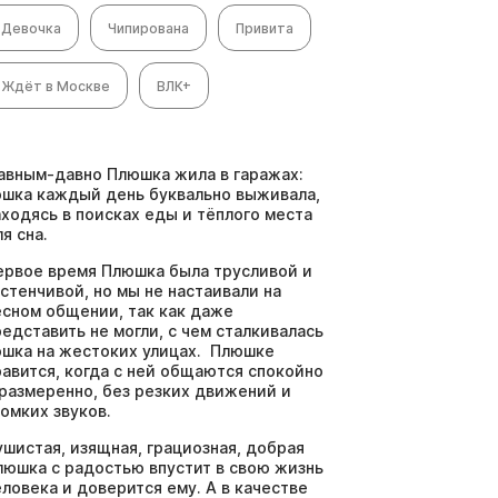
Девочка
Чипирована
Привита
Ждёт в Москве
ВЛК+
авным-давно Плюшка жила в гаражах:
ошка каждый день буквально выживала,
аходясь в поисках еды и тёплого места
я сна.
ервое время Плюшка была трусливой и
астенчивой, но мы не настаивали на
есном общении, так как даже
редставить не могли, с чем сталкивалась
ошка на жестоких улицах. Плюшке
равится, когда с ней общаются спокойно
 размеренно, без резких движений и
ромких звуков.
ушистая, изящная, грациозная, добрая
люшка с радостью впустит в свою жизнь
еловека и доверится ему. А в качестве