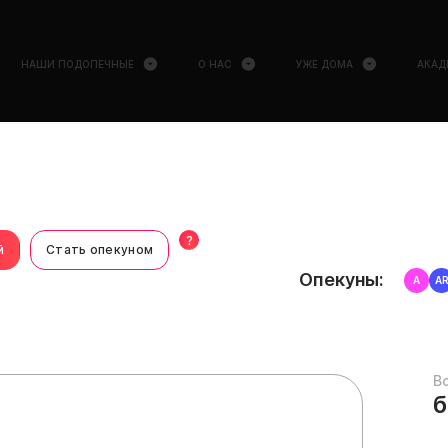
НАШИ ПОДОПЕЧНЫЕ
О НАС
УЖЕ ДОМА
АКАД
?
й
Стать опекуном
Опекуны:
А
A
В
б