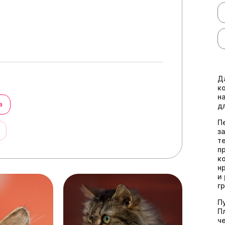
Д
к
н
а
дл
П
ы
з
т
п
к
н
и
г
П
П
ч