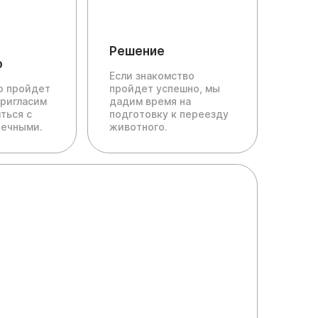
Решение
о
Если знакомство
ю пройдет
пройдет успешно, мы
пригласим
дадим время на
ться с
подготовку к переезду
печными.
животного.