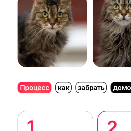
Процесс
как
забрать
домо
1
2