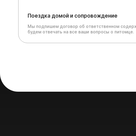
Поездка домой и сопровождение
Мы подпишем договор об ответственном содерж
будем отвечать на все ваши вопросы о питомце.