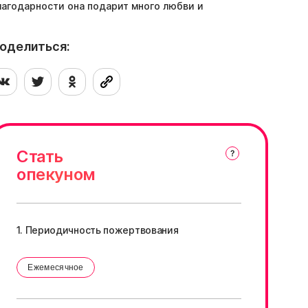
лагодарности она подарит много любви и
ладкого мурчания своему человеку. Если
ы готовы впустить в свою жизнь
репетную и стеснительную Плюшку —
оделиться:
аполните анкету
Стать
опекуном
1. Периодичность пожертвования
Ежемесячное