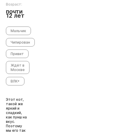
Возраст:
почти
12 лет
Мальчик
Чипирован
Привит
Ждёт в
Москве
ВЛК+
Этот кот,
такой же
яркий и
сладкий,
как пунш на
вкус.
Поэтому
мы его так