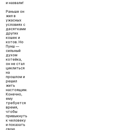
и назвали!
Раньше он
жил в
ужасных
условиях с
десятками
других
кошек и
котов. Но
Пунш —
сильный
духом
котейка,
он не стал
циклиться
на
прошлом и
решил
жить
настоящим.
Конечно,
ему
требуется
время,
чтобы
привыкнуть
к человеку
и показать
свою