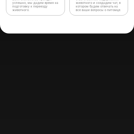
успешно, мы дадим время на
животного и создадим чат,
в
подготовку к переезду
котором будем отвечать на
животного.
все ваши вопросы о питомце.