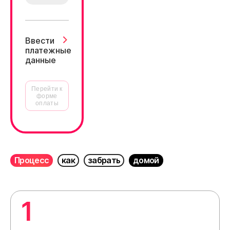
Ввести
платежные
данные
Перейти к
форме
оплаты
Процесс
как
забрать
домой
1