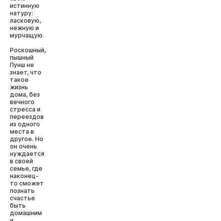
истинную
натуру:
ласковую,
нежную и
мурчащую.
Роскошный,
пышный
Пунш не
знает, что
такое
жизнь
дома, без
вечного
стресса и
переездов
из одного
места в
другое. Но
он очень
нуждается
в своей
семье, где
наконец-
то сможет
познать
счастье
быть
домашним
и