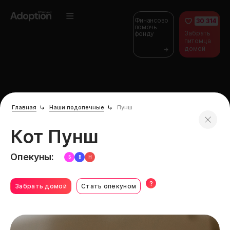
Финансово
30 314
помочь
Забрать
фонду
питомца
домой
Главная
Наши подопечные
Пунш
Кот Пунш
Опекуны:
Б
В
Н
?
Забрать домой
Стать опекуном