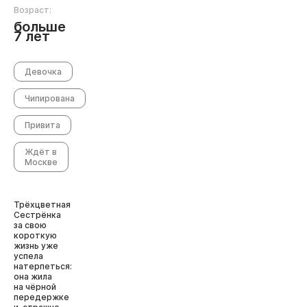
Возраст:
больше
7 лет
Девочка
Чипирована
Привита
Ждёт в
Москве
Трёхцветная
Сестрёнка
за свою
короткую
жизнь уже
успела
натерпеться:
она жила
на чёрной
передержке