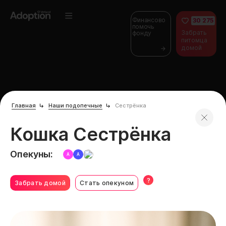
Финансово
30 275
помочь
Забрать
фонду
питомца
домой
Главная
Наши подопечные
Сестрёнка
Кошка Сестрёнка
Опекуны:
А
А
?
Забрать домой
Стать опекуном