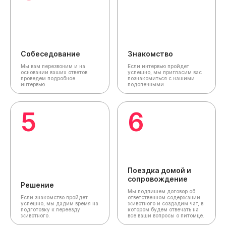
Собеседование
Знакомство
Мы вам перезвоним и на
Если интервью пройдет
основании ваших ответов
успешно, мы пригласим вас
проведем подробное
познакомиться с нашими
интервью.
подопечными.
5
6
Поездка домой и
сопровождение
Решение
Мы подпишем договор об
Если знакомство пройдет
ответственном содержании
успешно, мы дадим время на
животного и создадим чат,
в
подготовку к переезду
котором будем отвечать на
животного.
все ваши вопросы о питомце.