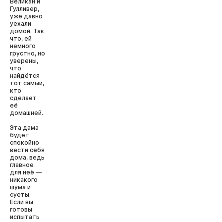
Великан и
Гулливер,
уже давно
уехали
домой. Так
что, ей
немного
грустно, но
уверены,
что
найдётся
тот самый,
кто
сделает
её
домашней.
Эта дама
будет
спокойно
вести себя
дома, ведь
главное
для неё —
никакого
шума и
суеты.
Если вы
готовы
испытать