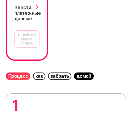
Ввести
платежные
данные
Перейти к
форме
оплаты
Процесс
как
забрать
домой
1