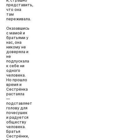
и, страшно
представить,
что она
там
переживала.
Оказавшись
с мамой и
братьями у
нас, она
никому не
доверяла и
не
подпускала
к себе ни
одного
человека.
Но прошло
время и
Сестрёнка
растаяла
—
подставляет
голову для
почесушек
и радуется
обществу
человека.
Братья
Сестрёнки,