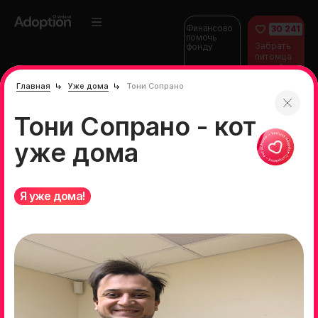
Финансово
30 241
помочь
Забрать
фонду
питомца
домой
Главная
Уже дома
Тони Сопрано
Тони Сопрано - кот
уже дома
Я уже дома!