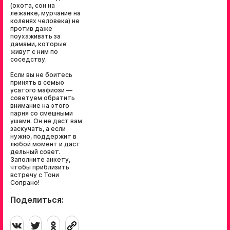
(охота, сон на
лежанке, мурчание на
коленях человека) не
против даже
поухаживать за
дамами, которые
живут с ним по
соседству.
Если вы не боитесь
принять в семью
усатого мафиози —
советуем обратить
внимание на этого
парня со смешными
ушами. Он не даст вам
заскучать, а если
нужно, поддержит в
любой момент и даст
дельный совет.
Заполните анкету,
чтобы приблизить
встречу с Тони
Сопрано!
Поделиться: