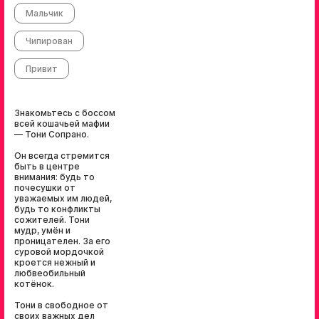
Мальчик
Чипирован
Привит
Знакомьтесь с боссом
всей кошачьей мафии
— Тони Сопрано.
Он всегда стремится
быть в центре
внимания: будь то
почесушки от
уважаемых им людей,
будь то конфликты
сожителей. Тони
мудр, умён и
проницателен. За его
суровой мордочкой
кроется нежный и
любвеобильный
котёнок.
Тони в свободное от
своих важных дел