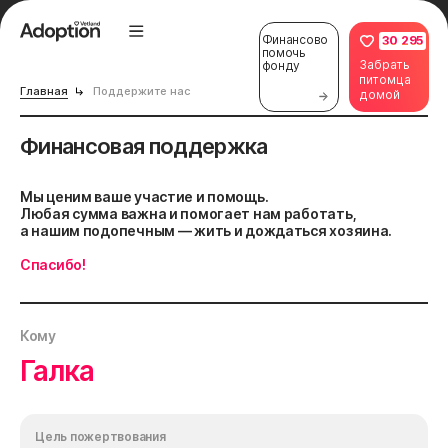
Финансово
30 295
помочь
Забрать
фонду
питомца
Главная
Поддержите нас
домой
Финансовая поддержка
Мы ценим ваше участие и помощь.
Любая сумма важна и помогает нам работать,
а нашим подопечным — жить и дождаться хозяина.
Спасибо!
Кому
Галка
Цель пожертвования