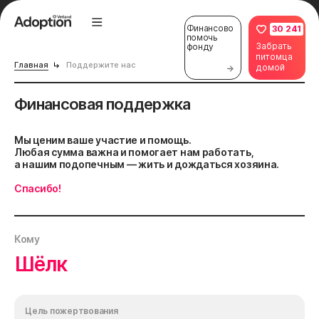
Финансово
30 241
помочь
Забрать
фонду
питомца
Главная
Поддержите нас
домой
Финансовая поддержка
Мы ценим ваше участие и помощь.
Любая сумма важна и помогает нам работать,
а нашим подопечным — жить и дождаться хозяина.
Спасибо!
Кому
Шёлк
Цель пожертвования