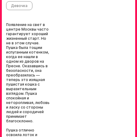
Девочка
Появление на свет в
центре Москвы часто
гарантирует хороший
жизненный старт. Но
не в этом случае.
Пушка была тощим
испуганным котенком,
когда ее нашли в
одном из дворов на
Пресне. Оказавшись в
безопасности, она
преобразилась —
теперь это изящная
пушистая кошка с
выразительным
взглядом. Пушка
спокойная и
неторопливая, любовь
и ласку со стороны
людей и сородичей
принимает
благосклонно.
Пушка отлично
освоила лоток и