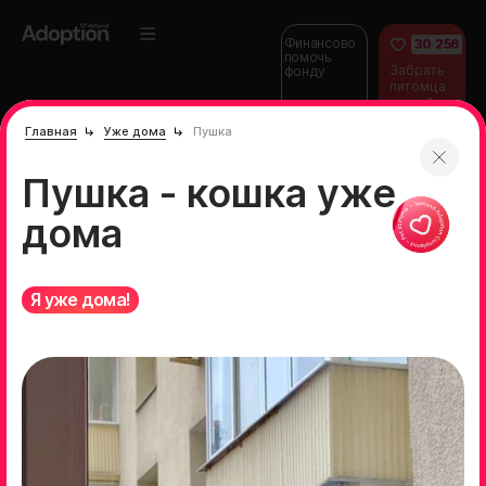
Финансово
30 256
помочь
Забрать
фонду
питомца
домой
Главная
Уже дома
Пушка
Пушка - кошка уже
дома
Я уже дома!