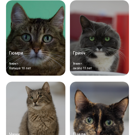
Гюмри
Гринч
Возраст:
Возраст:
больше 10 лет
около 11 лет
Чичи
Павла