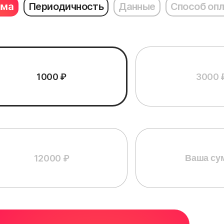
мма
Периодичность
Данные
Способ оп
1000 ₽
3000 
12000 ₽