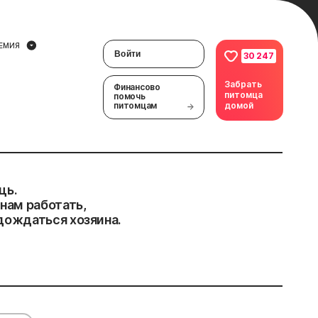
ЕМИЯ
Войти
30 247
Забрать
Финансово
питомца
помочь
питомцам
домой
щь.
нам работать,
дождаться хозяина.