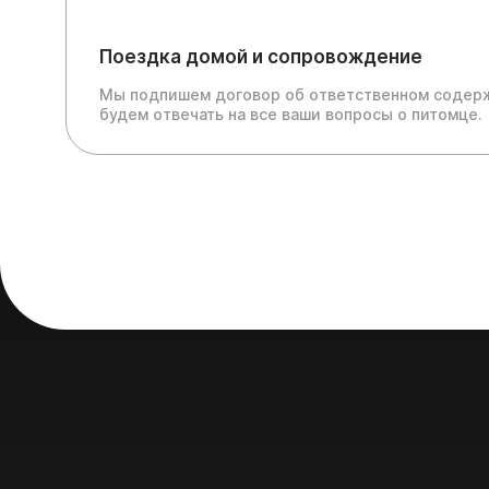
Поездка домой и сопровождение
Мы подпишем договор об ответственном содерж
будем отвечать на все ваши вопросы о питомце.