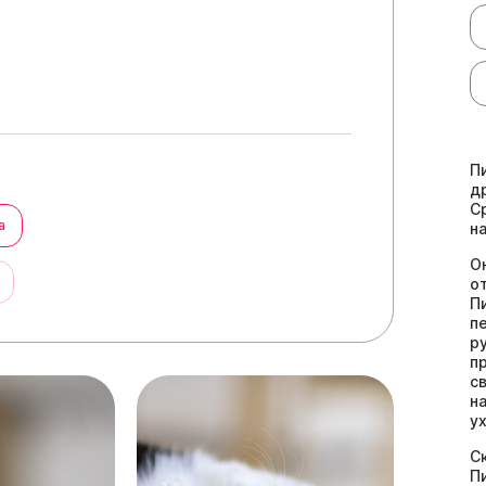
П
д
С
а
н
О
ы
о
П
п
р
п
с
н
у
С
П