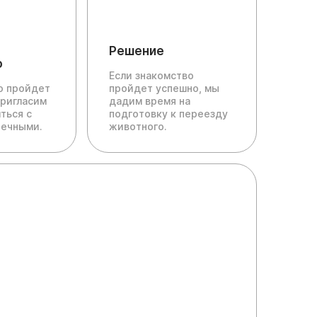
Решение
о
Если знакомство
ю пройдет
пройдет успешно, мы
пригласим
дадим время на
ться с
подготовку к переезду
печными.
животного.