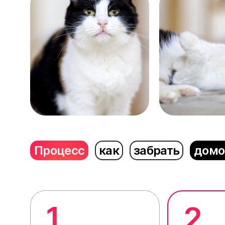
Процесс
как
забрать
домо
1
2