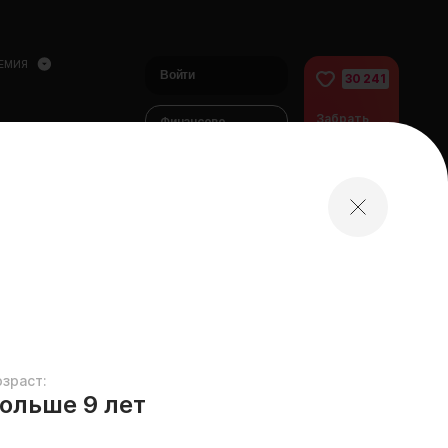
ЕМИЯ
Войти
30 241
Забрать
Финансово
питомца
помочь
питомцам
домой
озраст:
ольше 9 лет