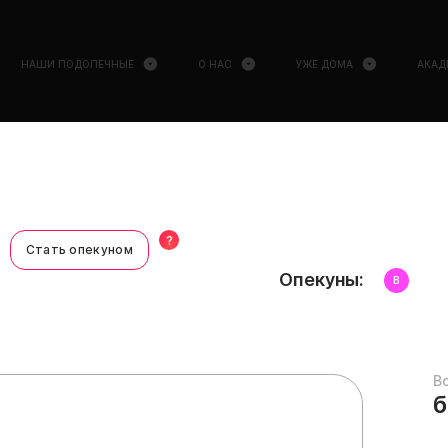
НАШИ ПОДОПЕЧНЫЕ
О НАС
УЖЕ ДОМА
АКАД
?
Стать опекуном
Опекуны:
В
В
б