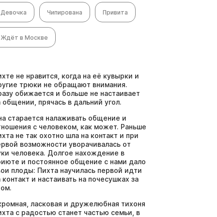
Девочка
Чипирована
Привита
Ждёт в Москве
ихте не нравится, когда на её кувырки и
ругие трюки не обращают внимания.
разу обижается и больше не настаивает
а общении, прячась в дальний угол.
на старается налаживать общение и
тношения с человеком, как может. Раньше
ихта не так охотно шла на контакт и при
ервой возможности уворачивалась от
уки человека. Долгое нахождение в
риюте и постоянное общение с нами дало
вои плоды: Пихта научилась первой идти
а контакт и настаивать на почесушках за
хом.
кромная, ласковая и дружелюбная тихоня
ихта с радостью станет частью семьи, в