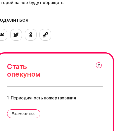
оторой на неё будут обращать
остаточное внимание и давать столько
юбви и заботы, сколько возможно.
аполните анкету, если готовы приютить
оделиться:
ихту — мы с вами свяжемся и организуем
ервое знакомство
Стать
опекуном
1. Периодичность пожертвования
Ежемесячное