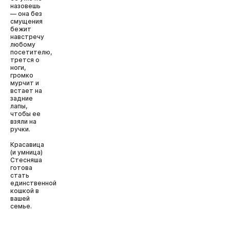
назовешь
— она без
смущения
бежит
навстречу
любому
посетителю,
трется о
ноги,
громко
мурчит и
встает на
задние
лапы,
чтобы ее
взяли на
ручки.
Красавица
(и умница)
Стесняша
готова
стать
единственной
кошкой в
вашей
семье.