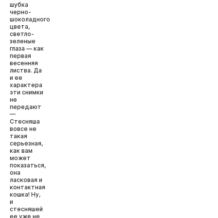
шубка
черно-
шоколадного
цвета,
светло-
зеленые
глаза — как
первая
весенняя
листва. Да
и ее
характера
эти снимки
не
передают
—
Стесняша
вовсе не
такая
серьезная,
как вам
может
показаться,
она
ласковая и
контактная
кошка! Ну,
и
стесняшей
ее уже не