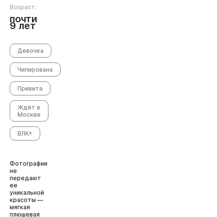
Возраст:
почти
9 лет
Девочка
Чипирована
Привита
Ждёт в
Москве
ВЛК+
Фотографии
не
передают
ее
уникальной
красоты —
мягкая
плюшевая