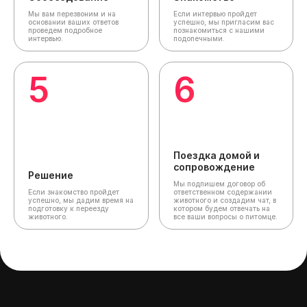
Мы вам перезвоним и на
Если интервью пройдет
основании ваших ответов
успешно, мы пригласим вас
проведем подробное
познакомиться с нашими
интервью.
подопечными.
5
6
Поездка домой и
сопровождение
Решение
Мы подпишем договор об
Если знакомство пройдет
ответственном содержании
успешно, мы дадим время на
животного и создадим чат,
в
подготовку к переезду
котором будем отвечать на
животного.
все ваши вопросы о питомце.