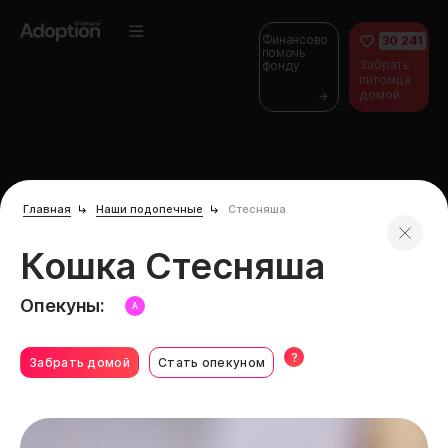
Финансово
30 241
помочь
Забрать
фонду
питомца
домой
Главная
Наши подопечные
Стесняша
Кошка Стесняша
Опекуны:
А
?
Забрать домой
Стать опекуном