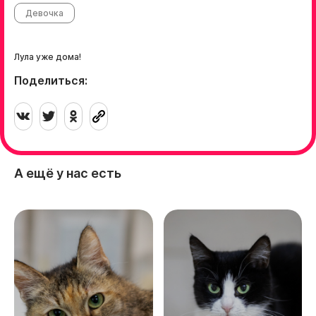
Девочка
Лула уже дома!
Поделиться:
А ещё у нас есть