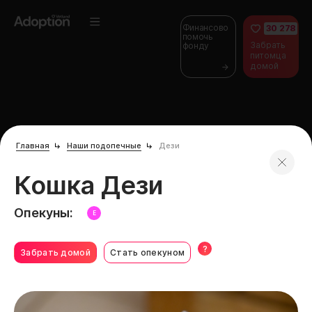
Финансово
30 278
помочь
Забрать
фонду
питомца
домой
Главная
Наши подопечные
Дези
Кошка Дези
Опекуны:
E
?
Забрать домой
Стать опекуном