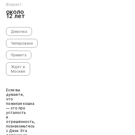
Возраст:
около
12 лет
Девочка
Чипирована
Привита
Ждёт в
Москве
Если вы
думаете,
что
пожилая кошка
— это про
усталость
и
отрешённость,
познакомьтесь
с Дези. Эта