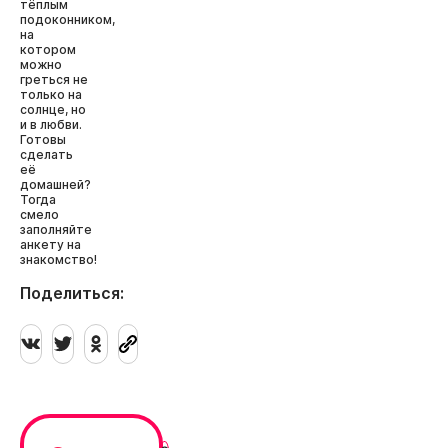
тёплым
подоконником,
на
котором
можно
греться не
только на
солнце, но
и в любви.
Готовы
сделать
её
домашней?
Тогда
смело
заполняйте
анкету на
знакомство!
Поделиться: