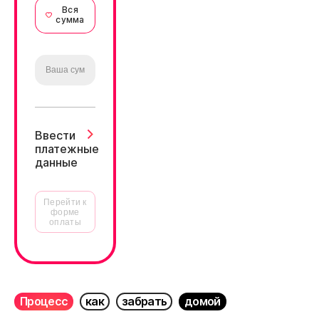
Вся
сумма
Ввести
платежные
данные
Перейти к
форме
оплаты
Процесс
как
забрать
домой