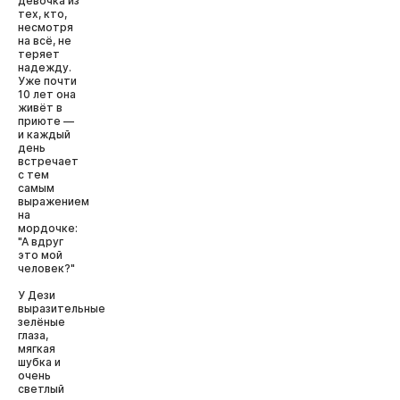
девочка из
тех, кто,
несмотря
на всё, не
теряет
надежду.
Уже почти
10 лет она
живёт в
приюте —
и каждый
день
встречает
с тем
самым
выражением
на
мордочке:
"А вдруг
это мой
человек?"
У Дези
выразительные
зелёные
глаза,
мягкая
шубка и
очень
светлый