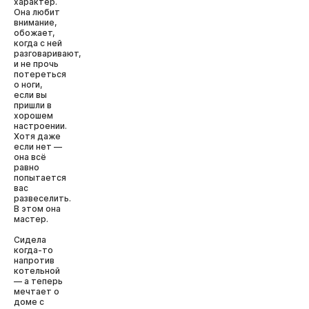
характер.
Она любит
внимание,
обожает,
когда с ней
разговаривают,
и не прочь
потереться
о ноги,
если вы
пришли в
хорошем
настроении.
Хотя даже
если нет —
она всё
равно
попытается
вас
развеселить.
В этом она
мастер.
Сидела
когда-то
напротив
котельной
— а теперь
мечтает о
доме с