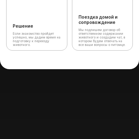
Поездка домой и
сопровождение
Решение
Мы подпишем договор об
Если знакомство пройдет
ответственном содержании
успешно, мы дадим время на
животного и создадим чат,
в
подготовку к переезду
котором будем отвечать на
животного.
все ваши вопросы о питомце.