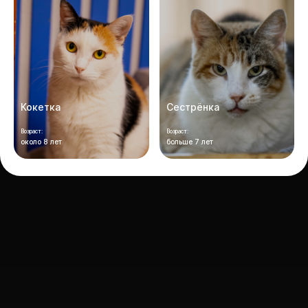
Кокетка
Сестрёнка
Возраст:
Возраст:
около 8 лет
больше 7 лет