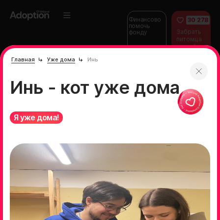
Финансово
30 278
помочь
Забрать
фонду
питомца
домой
Главная
Уже дома
Инь
Инь - кот уже дома
Я уже дома!