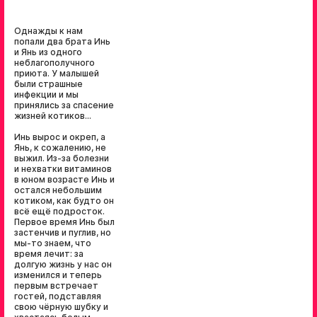
Однажды к нам
попали два брата Инь
и Янь из одного
неблагополучного
приюта. У малышей
были страшные
инфекции и мы
принялись за спасение
жизней котиков...
Инь вырос и окреп, а
Янь, к сожалению, не
выжил. Из-за болезни
и нехватки витаминов
в юном возрасте Инь и
остался небольшим
котиком, как будто он
всё ещё подросток.
Первое время Инь был
застенчив и пуглив, но
мы-то знаем, что
время лечит: за
долгую жизнь у нас он
изменился и теперь
первым встречает
гостей, подставляя
свою чёрную шубку и