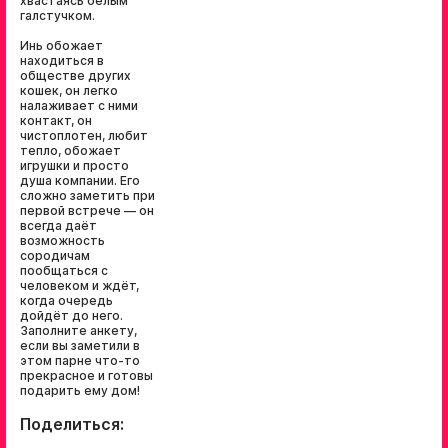
хвастаясь белым
галстучком.
Инь обожает
находиться в
обществе других
кошек, он легко
налаживает с ними
контакт, он
чистоплотен, любит
тепло, обожает
игрушки и просто
душа компании. Его
сложно заметить при
первой встрече — он
всегда даёт
возможность
сородичам
пообщаться с
человеком и ждёт,
когда очередь
дойдёт до него.
Заполните анкету,
если вы заметили в
этом парне что-то
прекрасное и готовы
подарить ему дом!
Поделиться: