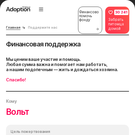
Финансово
30 241
помочь
Забрать
фонду
питомца
Главная
Поддержите нас
домой
Финансовая поддержка
Мы ценим ваше участие и помощь.
Любая сумма важна и помогает нам работать,
а нашим подопечным — жить и дождаться хозяина.
Спасибо!
Кому
Вольт
Цель пожертвования