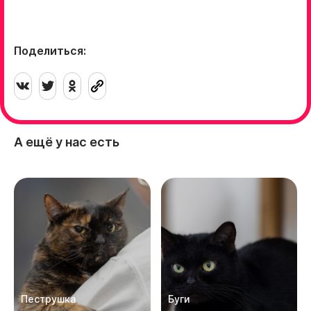
Поделиться:
А ещё у нас есть
Пеструшка
Буги