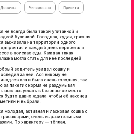
Девочка
Чипирована
Привита
ся не всегда была такой упитанной и
ладкой булочкой. Голодная, худая, грязная
ся выживала на территории одного
редприятия и каждый день перебегала
оссе в поисках еды. Каждая такая
ылазка могла стать для неё последней.
обрый водитель увидел кошку и
роследил за ней. Ася никому не
ринадлежала и была очень голодная, так
то за пакетик корма не раздумывая
огласилась уехать в безопасное место.
ся будто давно ждала, чтобы её наконец
аметили и выбрали.
ся молодая, активная и ласковая кошка с
отрясающими, очень выразительными
лазами. По характеру — тёплая,
онтактная, ориентированная на человека.
а не из тех, кто будет прятаться и с