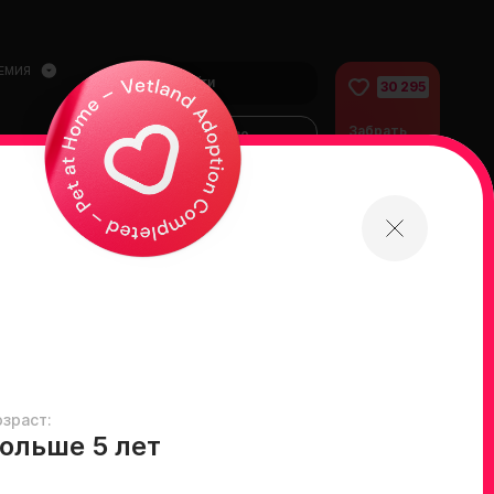
ЕМИЯ
Войти
30 295
Забрать
Финансово
питомца
помочь
питомцам
домой
озраст:
ольше 5 лет