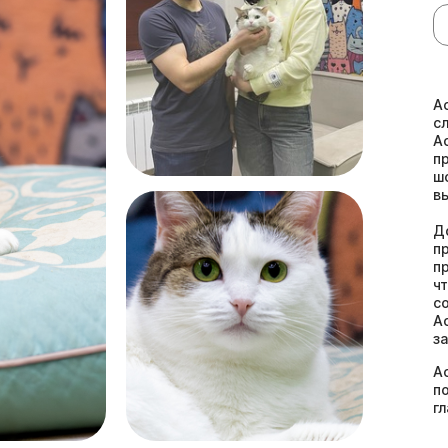
А
с
А
п
ш
в
Д
п
п
ч
с
А
з
А
п
г
к
Он