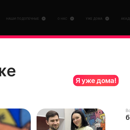
НАШИ ПОДОПЕЧНЫЕ
О НАС
УЖЕ ДОМА
АКАД
же
Я уже дома!
В
б