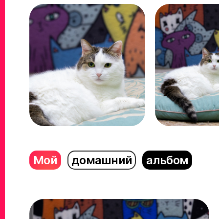
Мой
домашний
альбом