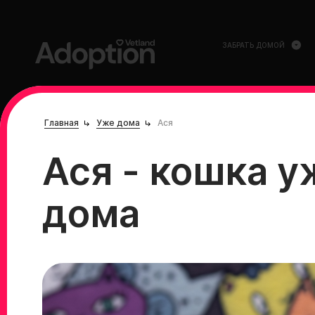
ЗАБРАТЬ ДОМОЙ
Главная
Уже дома
Ася
Ася - кошка у
дома