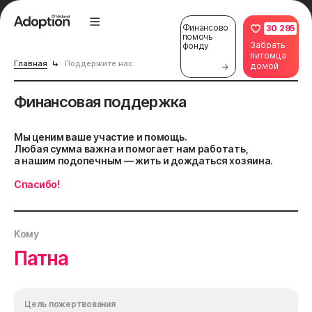
Финансово
30 295
помочь
Забрать
фонду
питомца
Главная
Поддержите нас
домой
Финансовая поддержка
Мы ценим ваше участие и помощь.
Любая сумма важна и помогает нам работать,
а нашим подопечным — жить и дождаться хозяина.
Спасибо!
Кому
Патна
Цель пожертвования