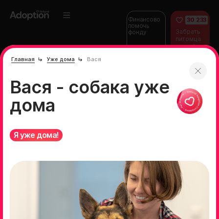
Финансово
30 233
помочь
Забрать
фонду
питомца
домой
Главная
Уже дома
Вася
Вася - собака уже
дома
Я уже дома!