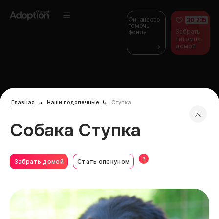
Финансово
30 235
помочь
Забрать
фонду
питомца
домой
Главная
Наши подопечные
Ступка
Собака Ступка
?
Забрать домой
Стать опекуном