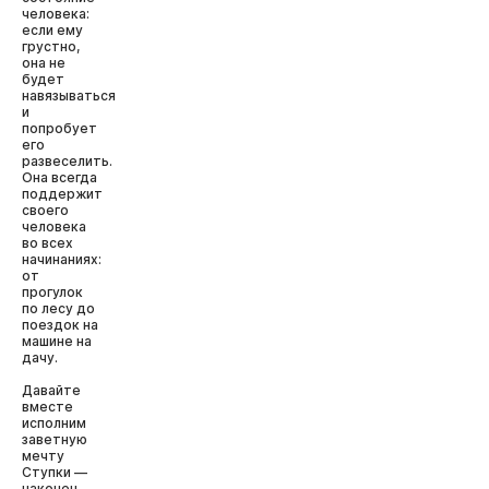
человека:
если ему
грустно,
она не
будет
навязываться
и
попробует
его
развеселить.
Она всегда
поддержит
своего
человека
во всех
начинаниях:
от
прогулок
по лесу до
поездок на
машине на
дачу.
Давайте
вместе
исполним
заветную
мечту
Ступки —
наконец-