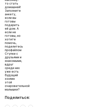
то стать
домашней!
Заполните
анкету,
если вы
готовы
подарить
ей дом. А
если не
готовы, но
хотите
помочь,
поделитесь
профайлом
Ступки с
друзьями и
знакомыми,
вдруг
среди них
уже есть
будущий
хозяин
этой
очаровательной
малышки?
Поделиться: