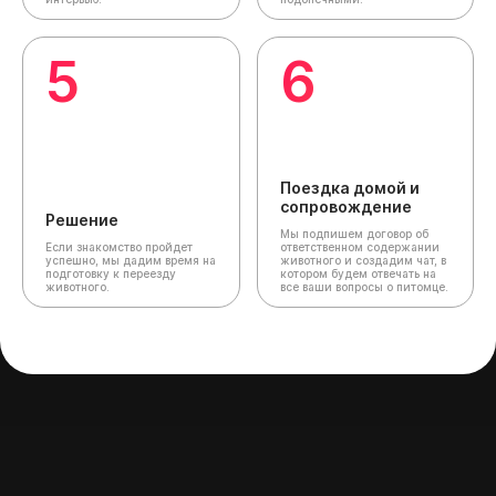
5
6
Поездка домой и
сопровождение
Решение
Мы подпишем договор об
Если знакомство пройдет
ответственном содержании
успешно, мы дадим время на
животного и создадим чат,
в
подготовку к переезду
котором будем отвечать на
животного.
все ваши вопросы о питомце.