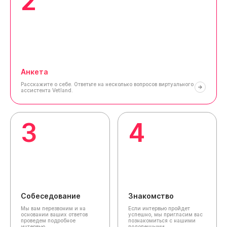
2
Анкета
Расскажите о себе.
Ответьте на несколько вопросов виртуального
ассистента Vetland.
3
4
Собеседование
Знакомство
Мы вам перезвоним и на
Если интервью пройдет
основании ваших ответов
успешно, мы пригласим вас
проведем подробное
познакомиться с нашими
интервью.
подопечными.