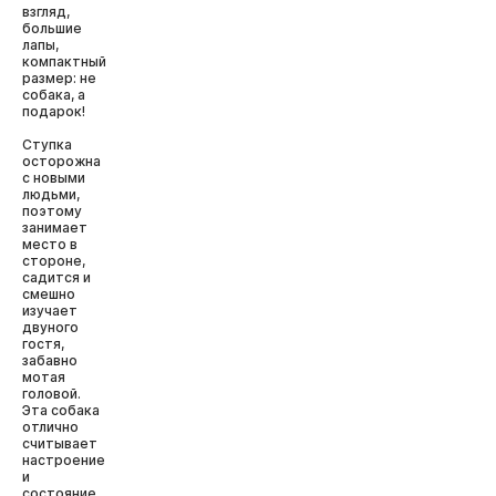
взгляд,
большие
лапы,
компактный
размер: не
собака, а
подарок!
Ступка
осторожна
с новыми
людьми,
поэтому
занимает
место в
стороне,
садится и
смешно
изучает
двуного
гостя,
забавно
мотая
головой.
Эта собака
отлично
считывает
настроение
и
состояние