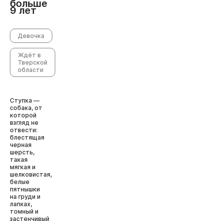
больше
9 лет
Девочка
Ждёт в
Тверской
области
Ступка —
собака, от
которой
взгляд не
отвести:
блестящая
черная
шерсть,
такая
мягкая и
шелковистая,
белые
пятнышки
на груди и
лапках,
томный и
застенчивый