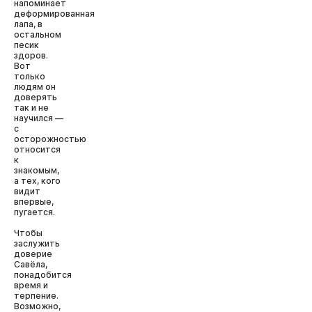
напоминает
деформированная
лапа, в
остальном
песик
здоров.
Вот
только
людям он
доверять
так и не
научился —
с
осторожностью
относится
к
знакомым,
а тех, кого
видит
впервые,
пугается.
Чтобы
заслужить
доверие
Савёла,
понадобится
время и
терпение.
Возможно,