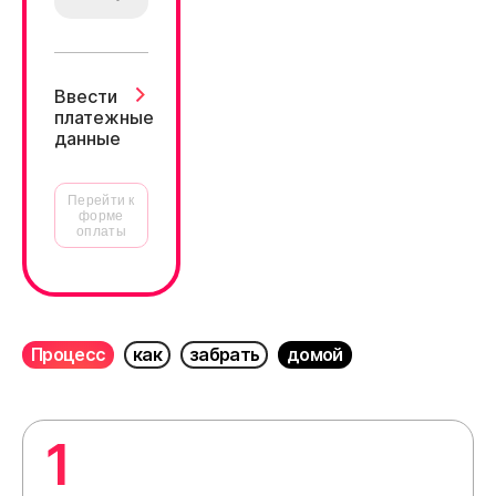
Ввести
платежные
данные
Перейти к
форме
оплаты
Процесс
как
забрать
домой
1