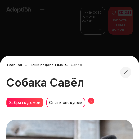
Финансово
30 241
помочь
Забрать
фонду
питомца
домой
Главная
Наши подопечные
Савёл
Собака Савёл
?
Забрать домой
Стать опекуном