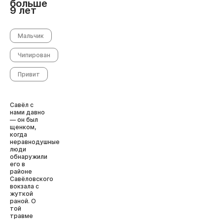
больше
9 лет
Мальчик
Чипирован
Привит
Савёл с
нами давно
— он был
щенком,
когда
неравнодушные
люди
обнаружили
его в
районе
Савёловского
вокзала с
жуткой
раной. О
той
травме