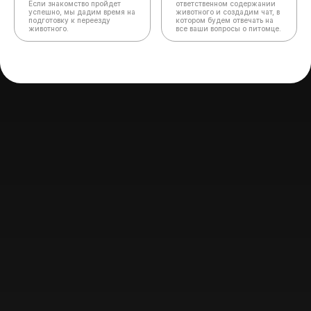
Если знакомство пройдет
ответственном содержании
успешно, мы дадим время на
животного и создадим чат,
в
подготовку к переезду
котором будем отвечать на
животного.
все ваши вопросы о питомце.