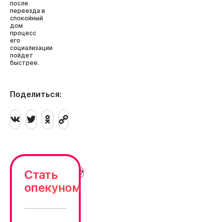
после
переезда в
спокойный
дом
процесс
его
социализации
пойдет
быстрее.
Поделиться:
Стать
опекуном