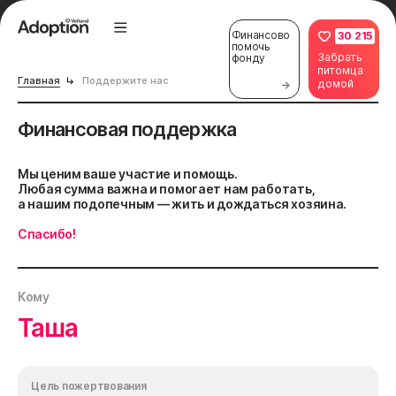
Финансово
30 215
помочь
Забрать
фонду
питомца
Главная
Поддержите нас
домой
Финансовая поддержка
Мы ценим ваше участие и помощь.
Любая сумма важна и помогает нам работать,
а нашим подопечным — жить и дождаться хозяина.
Спасибо!
Кому
Таша
Цель пожертвования