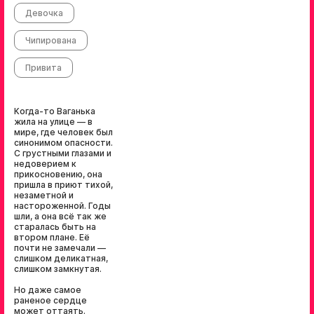
Девочка
Чипирована
Привита
Когда-то Ваганька
жила на улице — в
мире, где человек был
синонимом опасности.
С грустными глазами и
недоверием к
прикосновению, она
пришла в приют тихой,
незаметной и
настороженной. Годы
шли, а она всё так же
старалась быть на
втором плане. Её
почти не замечали —
слишком деликатная,
слишком замкнутая.
Но даже самое
раненое сердце
может оттаять.