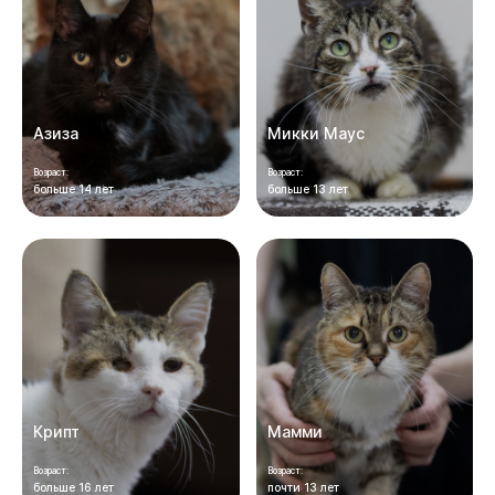
Азиза
Микки Маус
Возраст:
Возраст:
больше 14 лет
больше 13 лет
Крипт
Мамми
Возраст:
Возраст:
больше 16 лет
почти 13 лет