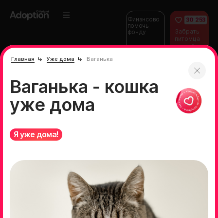
Финансово
30 253
помочь
Забрать
фонду
питомца
домой
Главная
Уже дома
Ваганька
Ваганька - кошка
уже дома
Я уже дома!