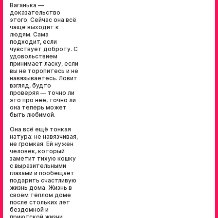
Ваганька —
доказательство
этого. Сейчас она всё
чаще выходит к
людям. Сама
подходит, если
чувствует доброту. С
удовольствием
принимает ласку, если
вы не торопитесь и не
навязываетесь. Ловит
взгляд, будто
проверяя — точно ли
это про неё, точно ли
она теперь может
быть любимой.
Она всё ещё тонкая
натура: не навязчивая,
не громкая. Ей нужен
человек, который
заметит тихую кошку
с выразительными
глазами и пообещает
подарить счастливую
жизнь дома. Жизнь в
своём тёплом доме
после стольких лет
бездомной и
приютской жизни.