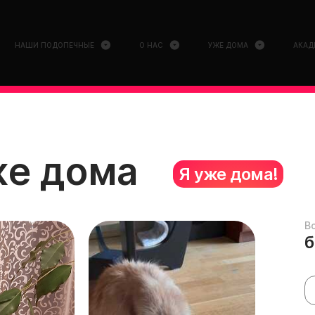
НАШИ ПОДОПЕЧНЫЕ
О НАС
УЖЕ ДОМА
АКАД
же дома
Я уже дома!
В
б