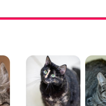
Возраст:
Возраст:
около 7 лет
больше 6