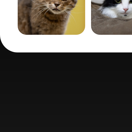
Возраст:
Возраст:
больше 10 лет
больше 7 лет