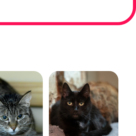
Возраст:
 лет
больше 14 лет