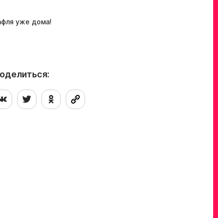
афля уже дома!
оделиться: