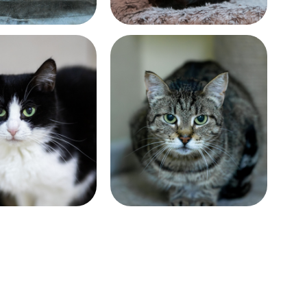
Возраст:
0 лет
около 6 лет