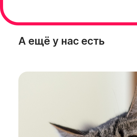
А ещё у нас есть