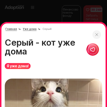
Финансово
30 248
помочь
Забрать
фонду
питомца
домой
Главная
Уже дома
Серый
Серый - кот уже
дома
Я уже дома!