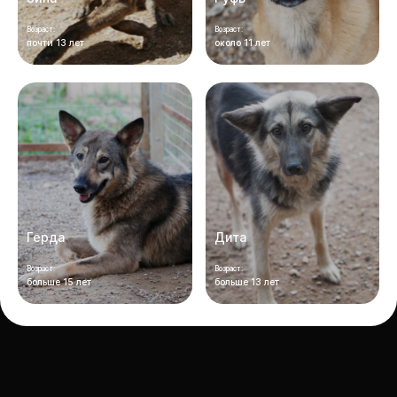
Возраст:
Возраст:
почти 13 лет
около 11 лет
Герда
Дита
Возраст:
Возраст:
больше 15 лет
больше 13 лет