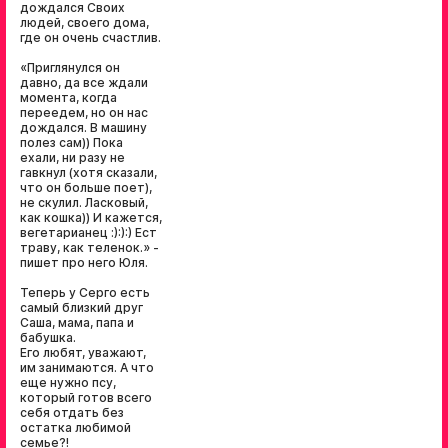
дождался Своих
людей, своего дома,
где он очень счастлив.
«Приглянулся он
давно, да все ждали
момента, когда
переедем, но он нас
дождался. В машину
полез сам)) Пока
ехали, ни разу не
гавкнул (хотя сказали,
что он больше поет),
не скулил. Ласковый,
как кошка)) И кажется,
вегетарианец :):):) Ест
траву, как теленок.» -
пишет про него Юля.
Теперь у Серго есть
самый близкий друг
Саша, мама, папа и
бабушка.
Его любят, уважают,
им занимаются. А что
еще нужно псу,
который готов всего
себя отдать без
остатка любимой
семье?!