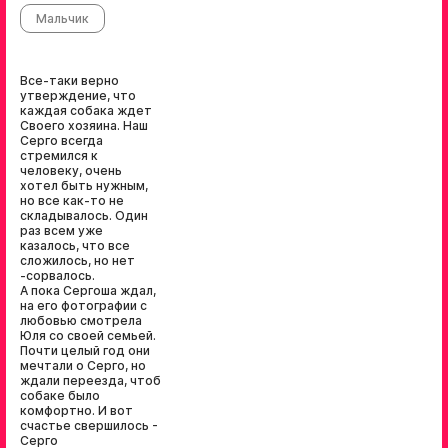
Мальчик
Все-таки верно
утверждение, что
каждая собака ждет
Своего хозяина. Наш
Серго всегда
стремился к
человеку, очень
хотел быть нужным,
но все как-то не
складывалось. Один
раз всем уже
казалось, что все
сложилось, но нет
-сорвалось.
А пока Сергоша ждал,
на его фотографии с
любовью смотрела
Юля со своей семьей.
Почти целый год они
мечтали о Серго, но
ждали переезда, чтоб
собаке было
комфортно. И вот
счастье свершилось -
Серго