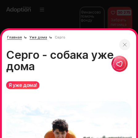
Финансово
30 275
помочь
Забрать
фонду
питомца
домой
Главная
Уже дома
Серго
Серго - собака уже
дома
Я уже дома!