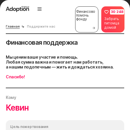
Финансово
30 248
помочь
Забрать
фонду
питомца
Главная
Поддержите нас
домой
Финансовая поддержка
Мы ценим ваше участие и помощь.
Любая сумма важна и помогает нам работать,
а нашим подопечным — жить и дождаться хозяина.
Спасибо!
Кому
Кевин
Цель пожертвования