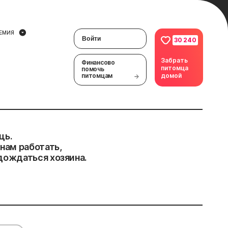
ЕМИЯ
Войти
30 240
Забрать
Финансово
питомца
помочь
питомцам
домой
щь.
нам работать,
дождаться хозяина.