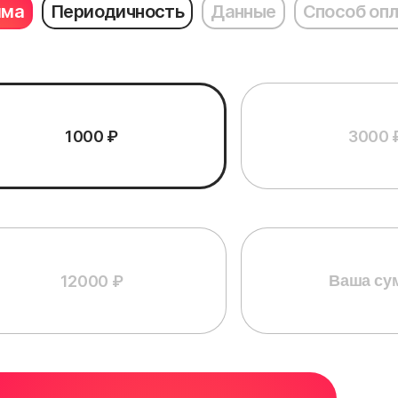
мма
Периодичность
Данные
Способ оп
1000 ₽
3000 
12000 ₽