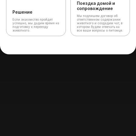
Поездка домой и
сопровождение
Решение
Мы подпишем договор об
Если знакомство пройдет
ответственном содержании
успешно, мы дадим время на
животного и создадим чат,
в
подготовку к переезду
котором будем отвечать на
животного.
все ваши вопросы о питомце.