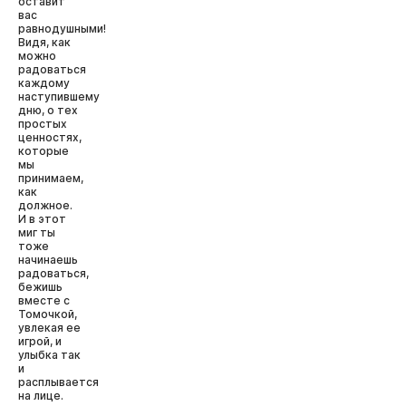
оставит
вас
равнодушными!
Видя, как
можно
радоваться
каждому
наступившему
дню, о тех
простых
ценностях,
которые
мы
принимаем,
как
должное.
И в этот
миг ты
тоже
начинаешь
радоваться,
бежишь
вместе с
Томочкой,
увлекая ее
игрой, и
улыбка так
и
расплывается
на лице.