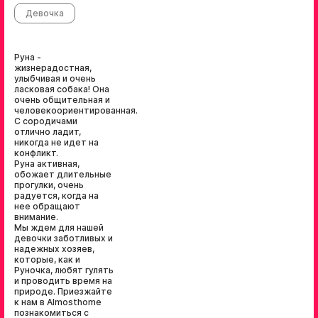
Девочка
Руна -
жизнерадостная,
улыбчивая и очень
ласковая собака! Она
очень общительная и
человекоориентированная.
С сородичами
отлично ладит,
никогда не идет на
конфликт.
Руна активная,
обожает длительные
прогулки, очень
радуется, когда на
нее обращают
внимание.
Мы ждем для нашей
девочки заботливых и
надежных хозяев,
которые, как и
Руночка, любят гулять
и проводить время на
природе. Приезжайте
к нам в Almosthome
познакомиться с