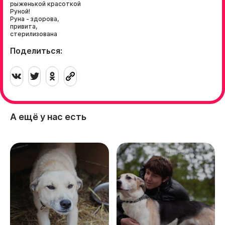
рыженькой красоткой
Руной!
Руна - здорова,
привита,
стерилизована
Поделиться:
А ещё у нас есть