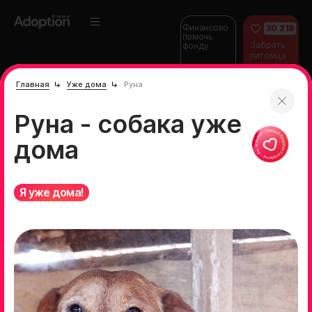
Финансово
30 218
помочь
Забрать
фонду
питомца
домой
Главная
Уже дома
Руна
Руна - собака уже
дома
Я уже дома!