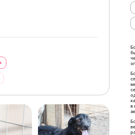
Б
б
ч
а
о
Б
ы
с
м
с
о
к
в
а
Б
в
р