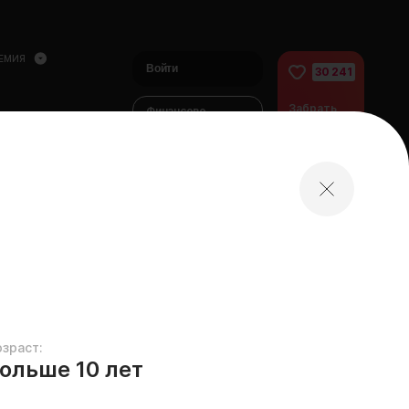
ЕМИЯ
Войти
30 241
Забрать
Финансово
питомца
помочь
питомцам
домой
озраст:
ольше 10 лет