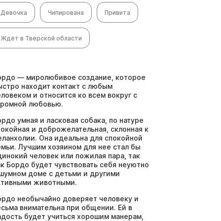
Девочка
Чипирована
Привита
Ждёт в Тверской области
ордо — миролюбивое создание, которое
ыстро находит контакт с любым
еловеком и относится ко всем вокруг с
громной любовью.
ордо умная и ласковая собака, по натуре
покойная и доброжелательная, склонная к
еланхолии. Она идеальна для спокойной
емьи. Лучшим хозяином для нее стал бы
динокий человек или пожилая пара, так
ак Бордо будет чувствовать себя неуютно
 шумном доме с детьми и другими
ктивными животными.
ордо необычайно доверяет человеку и
есьма внимательна при общении. Ей в
адость будет учиться хорошим манерам,