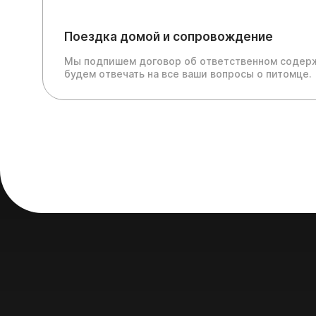
Поездка домой и сопровождение
Мы подпишем договор об ответственном содерж
будем отвечать на все ваши вопросы о питомце.