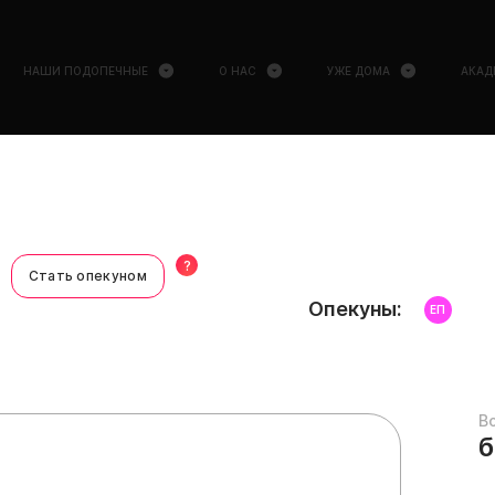
НАШИ ПОДОПЕЧНЫЕ
О НАС
УЖЕ ДОМА
АКАД
?
Стать опекуном
Опекуны:
ЕП
В
б