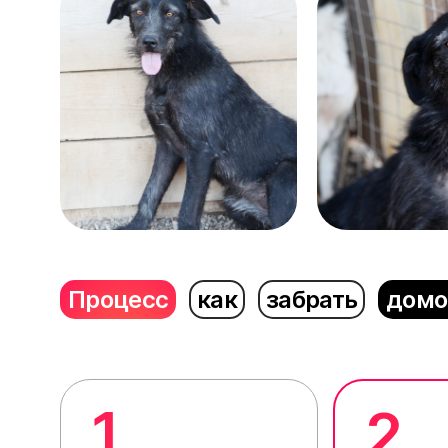
Процесс
как
забрать
домо
1
2