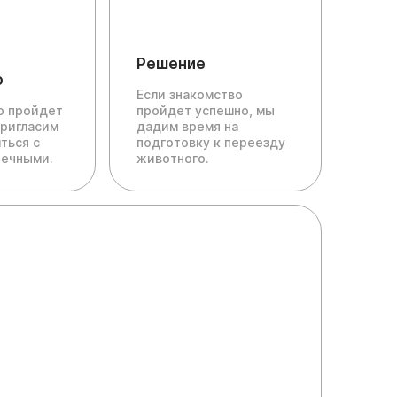
Решение
о
Если знакомство
ю пройдет
пройдет успешно, мы
пригласим
дадим время на
ться с
подготовку к переезду
печными.
животного.