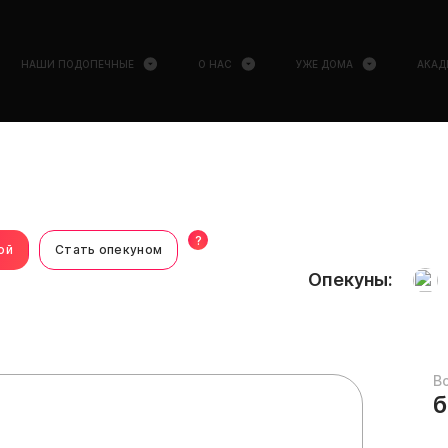
НАШИ ПОДОПЕЧНЫЕ
О НАС
УЖЕ ДОМА
АКАД
?
ой
Стать опекуном
Опекуны:
В
б