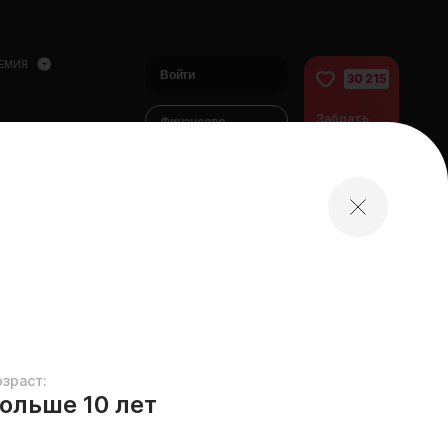
ЕМИЯ
Войти
30 215
Забрать
Финансово
питомца
помочь
питомцам
домой
озраст:
ольше 10 лет