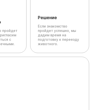
Решение
о
Если знакомство
ю пройдет
пройдет успешно, мы
пригласим
дадим время на
ться с
подготовку к переезду
печными.
животного.