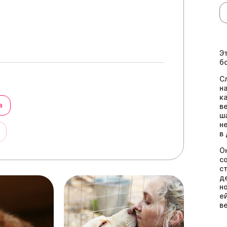
Э
б
С
н
к
а
в
ш
н
ы
в
О
с
с
д
н
е
в
п
С