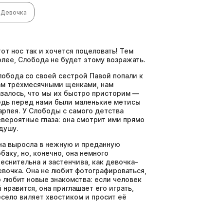
Девочка
тот нос так и хочется поцеловать! Тем
олее, Слобода не будет этому возражать.
лобода со своей сестрой Павой попали к
ам трёхмесячными щенками, нам
азалось, что мы их быстро присторим —
едь перед нами были маленькие метисы
арпея. У Слободы с самого детства
евероятные глаза: она смотрит ими прямо
 душу.
на выросла в нежную и преданную
обаку, но, конечно, она немного
теснительна и застенчива, как девочка-
евочка. Она не любит фотографироваться,
о любит новые знакомства: если человек
й нравится, она приглашает его играть,
есело виляет хвостиком и просит её
огладить, ненавязчиво подставляя пузико.
лишком долго это чудо находится у нас —