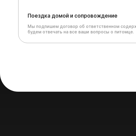
Поездка домой и сопровождение
Мы подпишем договор об ответственном содерж
будем отвечать на все ваши вопросы о питомце.