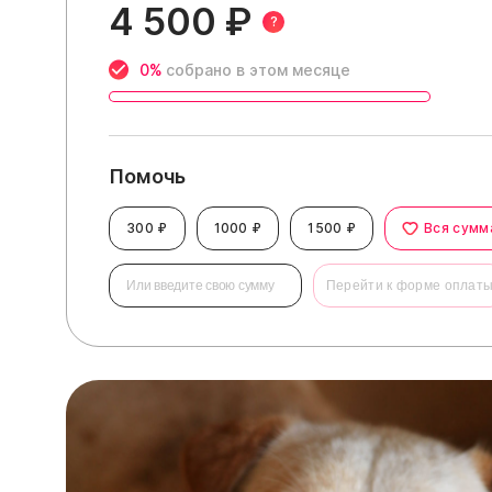
4 500 ₽
?
0%
собрано в этом месяце
Помочь
300 ₽
1000 ₽
1500 ₽
Вся сумм
Перейти к форме оплат