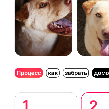
Процесс
как
забрать
домо
1
2