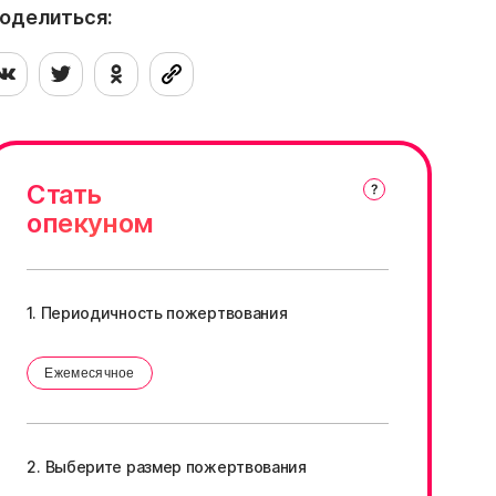
амое время это исправить, заполнив
оделиться:
нкету на знакомство с прекрасной
лободой
Стать
опекуном
1. Периодичность пожертвования
Ежемесячное
2. Выберите размер пожертвования