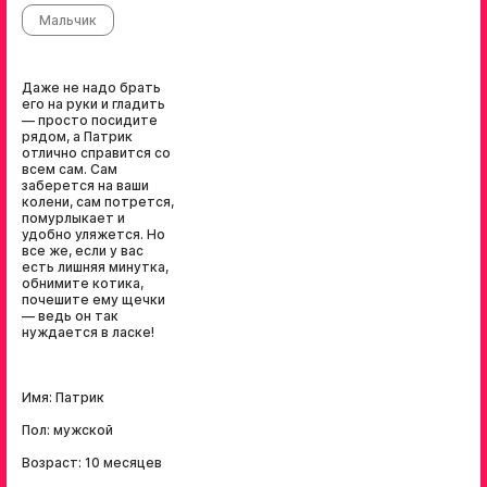
Мальчик
Даже не надо брать
его на руки и гладить
— просто посидите
рядом, а Патрик
отлично справится со
всем сам. Сам
заберется на ваши
колени, сам потрется,
помурлыкает и
удобно уляжется. Но
все же, если у вас
есть лишняя минутка,
обнимите котика,
почешите ему щечки
— ведь он так
нуждается в ласке!
Имя: Патрик
Пол: мужской
Возраст: 10 месяцев