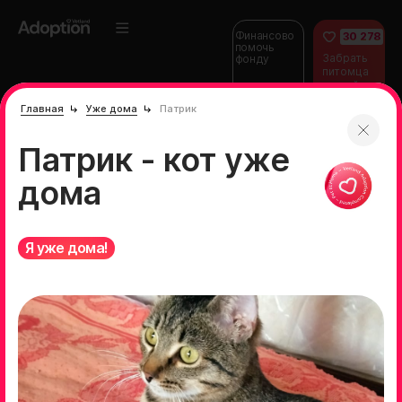
Финансово
30 278
помочь
Забрать
фонду
питомца
домой
Главная
Уже дома
Патрик
Патрик - кот уже
дома
Я уже дома!